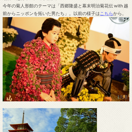
今年の菊人形館のテーマは「西郷隆盛と幕末明治菊花伝 with 越
前からニッポンを拓いた男たち」。以前の様子は
こちら
から。