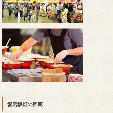
愛宕坂灯の回廊