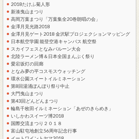
2018たけふ菊人形
新湊曳山まつり
高岡万葉まつり「万葉集全20巻朗唱の会」
金澤月見光路2018
金澤月見ゲート2018 金沢駅プロジェクションマッピング
日本航空学園 能登空港キャンパス 航空祭
スカイフェスとなみバルーン大会
北陸ラーメン博＆日本全国まんぷく祭り
愛宕坂灯の回廊
となみ夢の平コスモスウォッチング
環水公園スイートイルミネーション
第8回湯涌ぼんぼり祭り中止
大門曳山まつり
第43回どんどんまつり
輪島千枚田イルミネーション「あぜのきらめき」
いしかわスイーツ博2018
国際交流まつり２０１８
富山駐屯地創立56周年記念行事
イートワイントヤマ2018