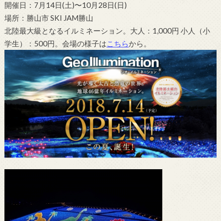
開催日：7月14日(土)〜10月28日(日)
場所：勝山市 SKI JAM勝山
北陸最大級となるイルミネーション。大人：1,000円 小人（小
学生）：500円。会場の様子は
こちら
から。