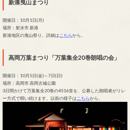
新湊曳山まつり
開催日：10月1日(月)
場所：射水市 新港
新湊地区の曳山祭り。詳細は
こちら
から。
高岡万葉まつり「万葉集全20巻朗唱の会」
開催日：10月5日(金)～7日(日)
場所：高岡市 高岡古城公園
3日間かけて万葉集全20巻の4516首を、公募した朗唱者がリレ
ー方式で唄い続けます。以前の様子は
こちら
から。