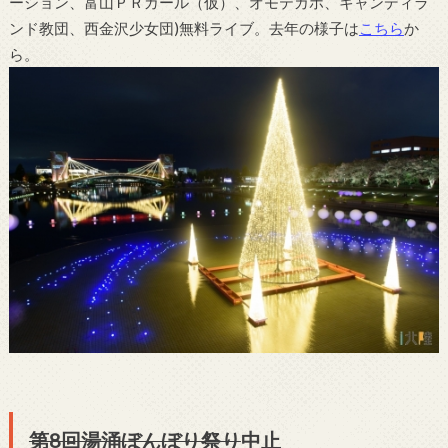
ーション、富山ＰＲガール（仮）、オモテカホ、キャンディラ
ンド教団、西金沢少女団)無料ライブ。去年の様子は
こちら
か
ら。
第8回湯涌ぼんぼり祭り
中止