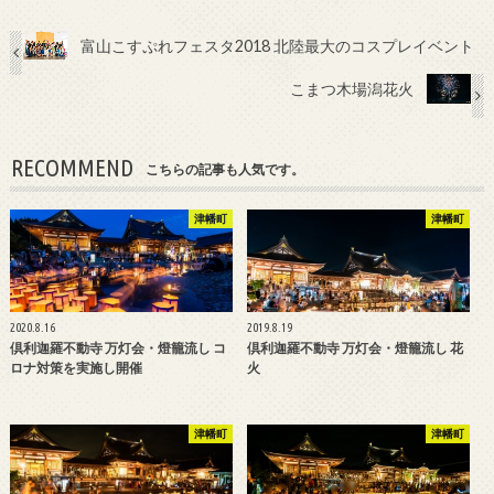
富山こすぷれフェスタ2018 北陸最大のコスプレイベント
こまつ木場潟花火
RECOMMEND
こちらの記事も人気です。
津幡町
津幡町
2020.8.16
2019.8.19
倶利迦羅不動寺 万灯会・燈籠流し コ
倶利迦羅不動寺 万灯会・燈籠流し 花
ロナ対策を実施し開催
火
津幡町
津幡町