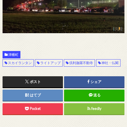
津幡町
スカイランタン
ライトアップ
倶利迦羅不動寺
神社・仏閣
ポスト
シェア
はてブ
送る
Pocket
feedly