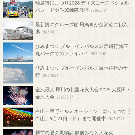
輪島市民まつり2026 ディズニースペシャル
パレードやF-35編隊飛行
2026.06.07
最新鋭のクルーズ船 飛鳥Ⅲが金沢港に初入
港
2025.08.10
ひみまつり ブルーインパルス展示飛行 海王
丸パークでのフライバイ
2025.08.03
ひみまつり ブルーインパルス展示飛行の予
行
2025.08.01
金沢最大 犀川の北國花火大会 2025 大豆田・
金沢大会
2025.07.27
白山一里野イルミネーション「灯りでつなぐ
白山」9月21日（日）まで開催中
2025.07.21
越前の夏の風物詩 越前みなと大花火