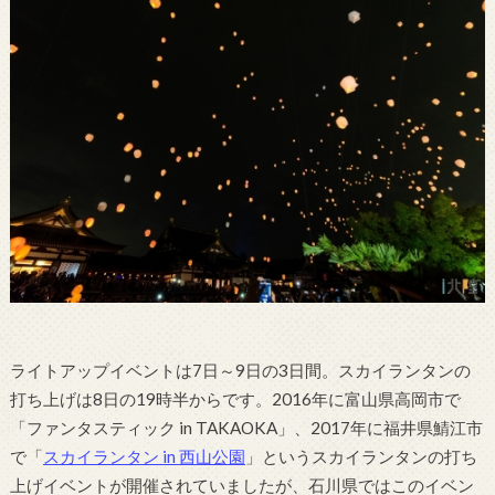
ライトアップイベントは7日～9日の3日間。スカイランタンの
打ち上げは8日の19時半からです。2016年に富山県高岡市で
「ファンタスティック in TAKAOKA」、2017年に福井県鯖江市
で「
スカイランタン in 西山公園
」というスカイランタンの打ち
上げイベントが開催されていましたが、石川県ではこのイベン