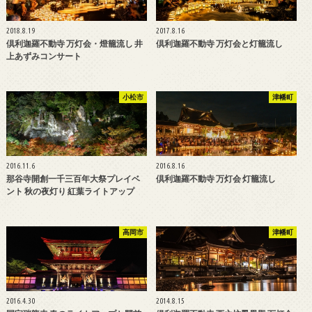
2018.8.19
2017.8.16
倶利迦羅不動寺 万灯会・燈籠流し 井
倶利迦羅不動寺 万灯会と灯籠流し
上あずみコンサート
小松市
津幡町
2016.11.6
2016.8.16
那谷寺開創一千三百年大祭プレイベ
倶利迦羅不動寺 万灯会 灯籠流し
ント 秋の夜灯り 紅葉ライトアップ
高岡市
津幡町
2016.4.30
2014.8.15