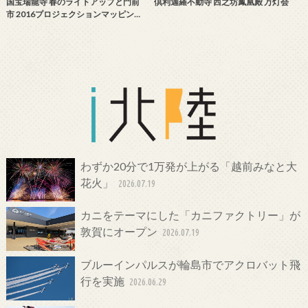
国宝瑞龍寺 春のライトアップと門前
倶利迦羅不動寺 西之坊鳳凰殿 万灯会
市 2016プロジェクションマッピン…
わずか20分で1万発が上がる「越前みなと大
花火」
2026.07.19
カニをテーマにした「カニファクトリー」が
敦賀にオープン
2026.07.19
ブルーインパルスが輪島市でアクロバット飛
行を実施
2026.06.29