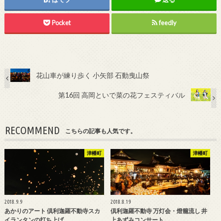
Pocket
feedly
花山車が練り歩く 小矢部 石動曳山祭
第16回 高岡といで菜の花フェスティバル
RECOMMEND
こちらの記事も人気です。
津幡町
津幡町
2018.9.9
2018.8.19
あかりのアート 倶利迦羅不動寺スカ
倶利迦羅不動寺 万灯会・燈籠流し 井
イランタンの打ち上げ
上あずみコンサート