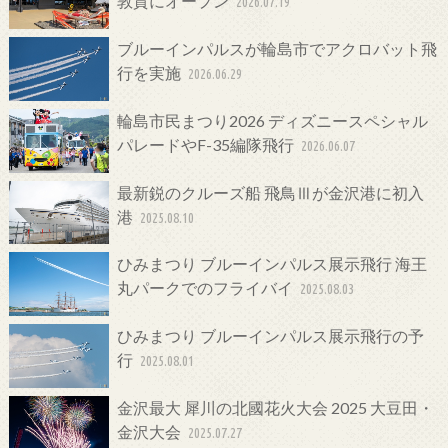
敦賀にオープン
2026.07.19
ブルーインパルスが輪島市でアクロバット飛
行を実施
2026.06.29
輪島市民まつり2026 ディズニースペシャル
パレードやF-35編隊飛行
2026.06.07
最新鋭のクルーズ船 飛鳥Ⅲが金沢港に初入
港
2025.08.10
ひみまつり ブルーインパルス展示飛行 海王
丸パークでのフライバイ
2025.08.03
ひみまつり ブルーインパルス展示飛行の予
行
2025.08.01
金沢最大 犀川の北國花火大会 2025 大豆田・
金沢大会
2025.07.27