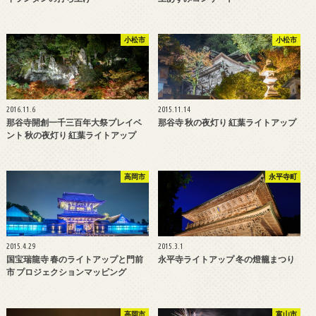
小松市
小松市
2016.11.6
2015.11.14
那谷寺開創一千三百年大祭プレイベ
那谷寺 秋の夜灯り 紅葉ライトアップ
ント 秋の夜灯り 紅葉ライトアップ
高岡市
永平寺町
2015.4.29
2015.3.1
国宝瑞龍寺 春のライトアップと門前
永平寺ライトアップ 冬の燈籠まつり
市 プロジェクションマッピング
高岡市
富山市