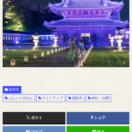
高岡市
ぶらっくすわん
ライトアップ
瑞龍寺
神社・仏閣
ポスト
シェア
はてブ
送る