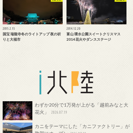
2015.2.15
2014.12.20
国宝 瑞龍寺冬のライトアップ 夜の祈
富山 環水公園スイートクリスマス
りと大福市
2014 花火やダンスステージ
わずか20分で1万発が上がる「越前みなと大
花火」
2026.07.19
カニをテーマにした「カニファクトリー」が