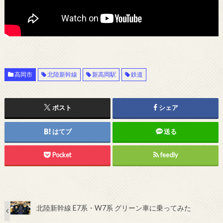
高岡市
北陸新幹線
新高岡駅
鉄道
ポスト
シェア
はてブ
送る
Pocket
feedly
北陸新幹線 E7系・W7系 グリーン車に乗ってみた