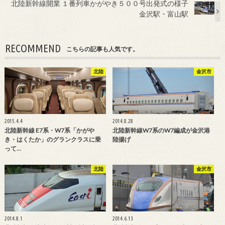
北陸新幹線開業 １番列車かがやき５００号出発式の様子
金沢駅・富山駅
RECOMMEND
こちらの記事も人気です。
北陸
金沢市
2015.4.4
2014.8.28
北陸新幹線 E7系・W7系「かがや
北陸新幹線W7系のW7編成が金沢港
き・はくたか」のグランクラスに乗
陸揚げ
って…
北陸
金沢市
2014.8.1
2014.6.13