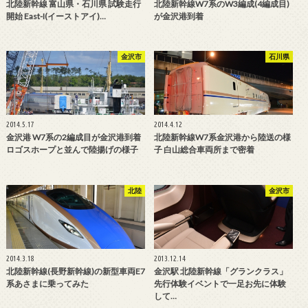
北陸新幹線 富山県・石川県 試験走行
北陸新幹線W7系のW3編成(4編成目)
開始 East-I(イーストアイ)…
が金沢港到着
金沢市
石川県
2014.5.17
2014.4.12
金沢港 W7系の2編成目が金沢港到着
北陸新幹線W7系金沢港から陸送の様
ロゴスホープと並んで陸揚げの様子
子 白山総合車両所まで密着
北陸
金沢市
2014.3.18
2013.12.14
北陸新幹線(長野新幹線)の新型車両E7
金沢駅 北陸新幹線「グランクラス」
系あさまに乗ってみた
先行体験イベントで一足お先に体験
して…