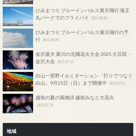
ひみまつり ブルーインパルス展示飛行 海王
丸パークでのフライバイ
2025.08.03
ひみまつり ブルーインパルス展示飛行の予
行
2025.08.01
金沢最大 犀川の北國花火大会 2025 大豆田・
金沢大会
2025.07.27
白山一里野イルミネーション「灯りでつなぐ
白山」9月21日（日）まで開催中
2025.07.21
越前の夏の風物詩 越前みなと大花火
2025.07.20
地域