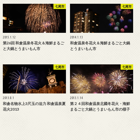
七尾市
七尾市
2015.1.12
2014.1.13
第26回 和倉温泉冬花火＆海鮮まるご
和倉温泉冬花火＆海鮮まるごと大鍋
と大鍋とうまいもん市
とうまいもん市
七尾市
七尾市
2013.8.1
2013.1.14
和倉名物水上3尺玉の迫力 和倉温泉夏
第２４回和倉温泉北國冬花火・海鮮
花火2013
まるごと大鍋とうまいもん市の様子