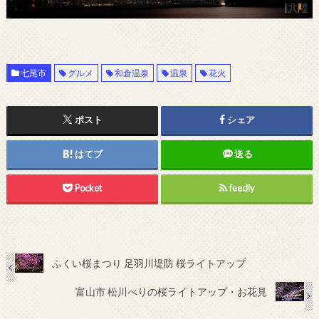
七尾市
グルメ
和倉温泉
温泉
花火
ポスト
シェア
はてブ
送る
Pocket
feedly
ふくい桜まつり 足羽川堤防 桜ライトアップ
富山市 松川べりの桜ライトアップ・お花見