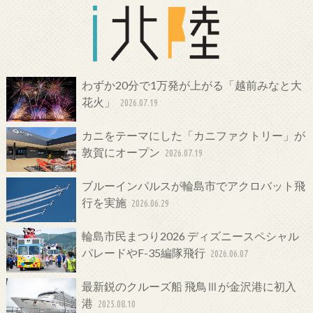
わずか20分で1万発が上がる「越前みなと大
花火」
2026.07.19
カニをテーマにした「カニファクトリー」が
敦賀にオープン
2026.07.19
ブルーインパルスが輪島市でアクロバット飛
行を実施
2026.06.29
輪島市民まつり2026 ディズニースペシャル
パレードやF-35編隊飛行
2026.06.07
最新鋭のクルーズ船 飛鳥Ⅲが金沢港に初入
港
2025.08.10