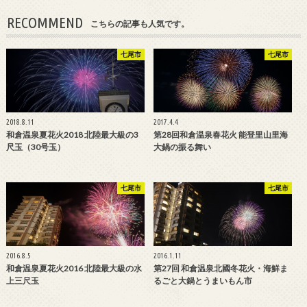
RECOMMEND
こちらの記事も人気です。
七尾市
七尾市
2018.8.11
2017.4.4
和倉温泉夏花火2018 北陸最大級の3
第28回和倉温泉春花火 能登里山里海
尺玉（30号玉）
大鍋の振る舞い
七尾市
七尾市
2016.8.5
2016.1.11
和倉温泉夏花火2016 北陸最大級の水
第27回 和倉温泉北國冬花火・海鮮ま
上三尺玉
るごと大鍋とうまいもん市