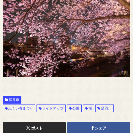
福井市
ふくい春まつり
ライトアップ
公園
桜
足羽川
ポスト
シェア