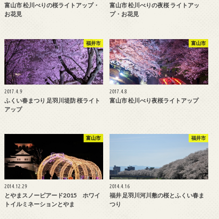
富山市 松川べりの桜ライトアップ・
富山市 松川べりの夜桜 ライトアッ
お花見
プ・お花見
福井市
富山市
2017.4.9
2017.4.8
ふくい春まつり 足羽川堤防 桜ライト
富山市 松川べり夜桜ライトアップ
アップ
富山市
福井市
2014.12.29
2014.4.16
とやまスノーピアード2015 ホワイ
福井 足羽川河川敷の桜とふくい春ま
トイルミネーションとやま
つり