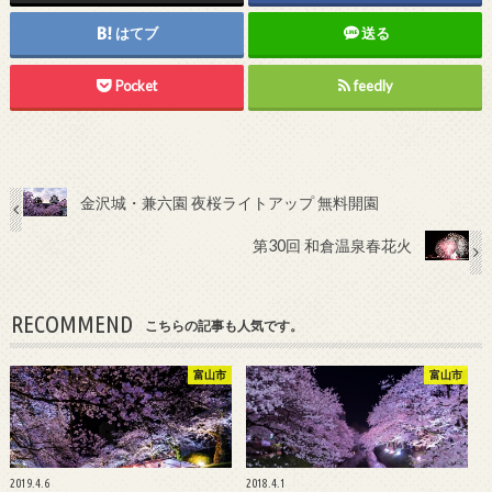
はてブ
送る
Pocket
feedly
金沢城・兼六園 夜桜ライトアップ 無料開園
第30回 和倉温泉春花火
RECOMMEND
こちらの記事も人気です。
富山市
富山市
2019.4.6
2018.4.1