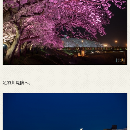
足羽川堤防へ。