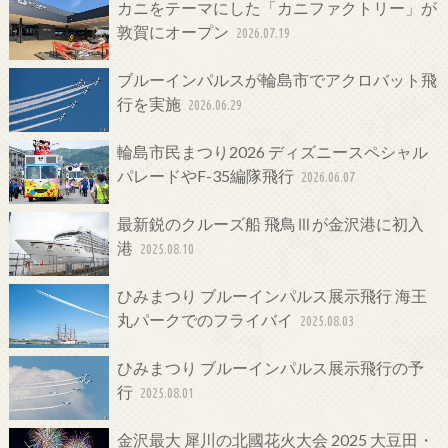
カニをテーマにした「カニファクトリー」が
敦賀にオープン
2026.07.19
ブルーインパルスが輪島市でアクロバット飛
行を実施
2026.06.29
輪島市民まつり2026 ディズニースペシャル
パレードやF-35編隊飛行
2026.06.07
最新鋭のクルーズ船 飛鳥Ⅲが金沢港に初入
港
2025.08.10
ひみまつり ブルーインパルス展示飛行 海王
丸パークでのフライバイ
2025.08.03
ひみまつり ブルーインパルス展示飛行の予
行
2025.08.01
金沢最大 犀川の北國花火大会 2025 大豆田・