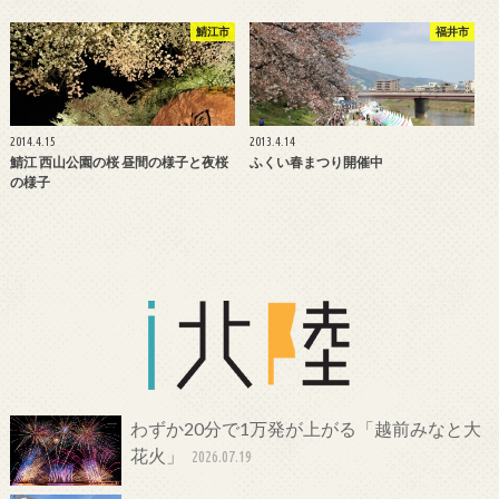
鯖江市
福井市
2014.4.15
2013.4.14
鯖江 西山公園の桜 昼間の様子と夜桜
ふくい春まつり開催中
の様子
わずか20分で1万発が上がる「越前みなと大
花火」
2026.07.19