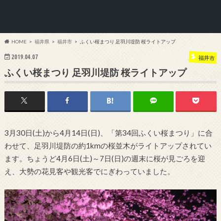
HOME
福井県
福井市
ふくい桜まつり 足羽川堤防 桜ライトアップ
2019.04.07
福井市
ふくい桜まつり 足羽川堤防 桜ライトアップ
3月30日(土)から4月14日(日)、「第34回ふくい
桜
まつり」に合
わせて、足羽川堤防の約1kmの桜並木がライトアップされてい
ます。ちょうど4月6日(土)～7日(日)の週末に桜が見ごろを迎
え、大勢の花見客や観光客でにぎわっていました。