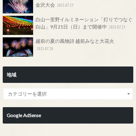
金沢大会
2025.07.27
白山一里野イルミネーション「灯りでつなぐ
白山」9月21日（日）まで開催中
2025.07.21
越前の夏の風物詩 越前みなと大花火
2025.07.20
地域
Google AdSense