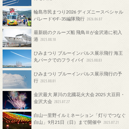
輪島市民まつり2026 ディズニースペシャル
パレードやF-35編隊飛行
2026.06.07
最新鋭のクルーズ船 飛鳥Ⅲが金沢港に初入
港
2025.08.10
ひみまつり ブルーインパルス展示飛行 海王
丸パークでのフライバイ
2025.08.03
ひみまつり ブルーインパルス展示飛行の予
行
2025.08.01
金沢最大 犀川の北國花火大会 2025 大豆田・
金沢大会
2025.07.27
白山一里野イルミネーション「灯りでつなぐ
白山」9月21日（日）まで開催中
2025.07.21