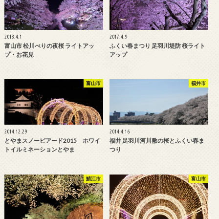
2018.4.1
2017.4.9
富山市 松川べりの夜桜 ライトアッ
ふくい春まつり 足羽川堤防 桜ライト
プ・お花見
アップ
富山市
福井市
2014.12.29
2014.4.16
とやまスノーピアード2015 ホワイ
福井 足羽川河川敷の桜とふくい春ま
トイルミネーションとやま
つり
鯖江市
富山市