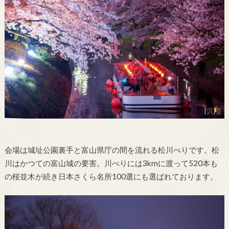
会場は城址公園裏手と富山県庁の間を流れる松川べりです。松
川はかつての富山城の要害。川べりには3kmに渡って520本も
の桜並木が続き日本さくら名所100選にも選ばれております。