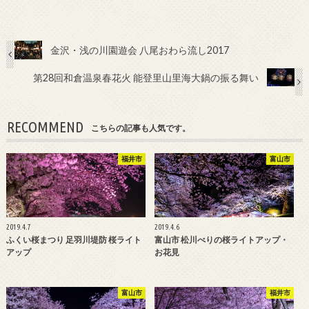
金沢・浅の川園遊会 八尾おわら流し2017
第28回和倉温泉春花火 能登里山里海大鍋の振る舞い
RECOMMEND
こちらの記事も人気です。
福井市
富山市
2019.4.7
2019.4.6
ふくい桜まつり 足羽川堤防 桜ライト
富山市 松川べりの桜ライトアップ・
アップ
お花見
富山市
福井市