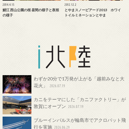
2014.4.15
2012.12.2
鯖江 西山公園の桜 昼間の様子と夜桜
とやまスノーピアード2013 ホワイ
の様子
トイルミネーションとやま
わずか20分で1万発が上がる「越前みなと大
花火」
2026.07.19
カニをテーマにした「カニファクトリー」が
敦賀にオープン
2026.07.19
ブルーインパルスが輪島市でアクロバット飛
行を実施
2026.06.29