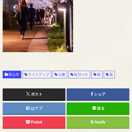
富山市
ライトアップ
公園
松川べり
桜
花
ポスト
シェア
はてブ
送る
Pocket
feedly