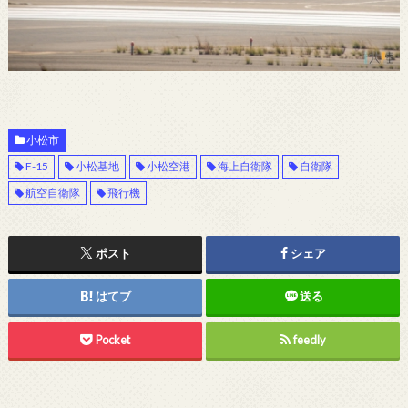
小松市
F-15
小松基地
小松空港
海上自衛隊
自衛隊
航空自衛隊
飛行機
ポスト
シェア
はてブ
送る
Pocket
feedly