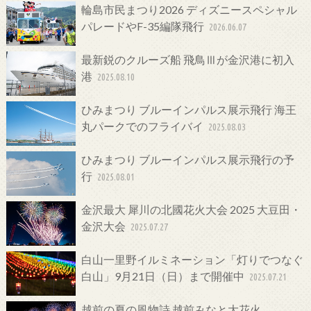
輪島市民まつり2026 ディズニースペシャル
パレードやF-35編隊飛行
2026.06.07
最新鋭のクルーズ船 飛鳥Ⅲが金沢港に初入
港
2025.08.10
ひみまつり ブルーインパルス展示飛行 海王
丸パークでのフライバイ
2025.08.03
ひみまつり ブルーインパルス展示飛行の予
行
2025.08.01
金沢最大 犀川の北國花火大会 2025 大豆田・
金沢大会
2025.07.27
白山一里野イルミネーション「灯りでつなぐ
白山」9月21日（日）まで開催中
2025.07.21
越前の夏の風物詩 越前みなと大花火