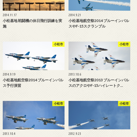
2014.11.17
2014.9.21
小松基地 戦闘機の休日飛行訓練を実
小松基地航空祭2014 ブルーインパル
施
スやF-15スクランブル
小松市
小松市
2014.9.19
2013.10.6
小松基地航空祭2014 ブルーインパル
小松基地航空祭2013 ブルーインパル
ス予行演習
スのアクロやF-15ハイレートク…
小松市
小松市
2013.10.4
2012.9.23