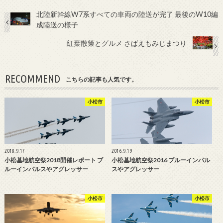
北陸新幹線W7系すべての車両の陸送が完了 最後のW10編
成陸送の様子
紅葉散策とグルメ さばえもみじまつり
RECOMMEND
こちらの記事も人気です。
小松市
小松市
2018.9.17
2016.9.19
小松基地航空祭2018開催レポート ブ
小松基地航空祭2016 ブルーインパル
ルーインパルスやアグレッサー
スやアグレッサー
小松市
小松市