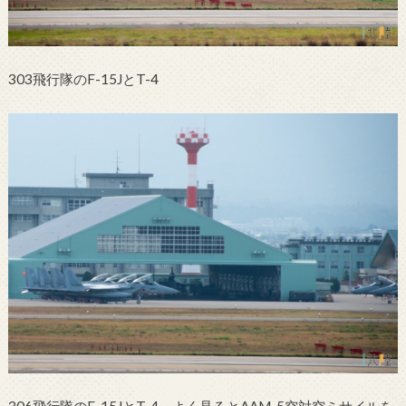
303飛行隊のF-15JとT-4
306飛行隊のF-15JとT-4。よく見るとAAM-5空対空ミサイルを