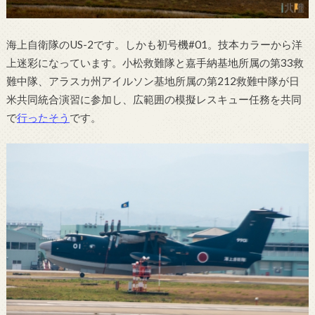
海上自衛隊のUS-2です。しかも初号機#01。技本カラーから洋
上迷彩になっています。小松救難隊と嘉手納基地所属の第33救
難中隊、アラスカ州アイルソン基地所属の第212救難中隊が日
米共同統合演習に参加し、広範囲の模擬レスキュー任務を共同
で
行ったそう
です。