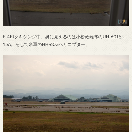
F-4EJタキシング中。奥に見えるのは小松救難隊のUH-60JとU-
15A。そして米軍のHH-60Gヘリコプター。