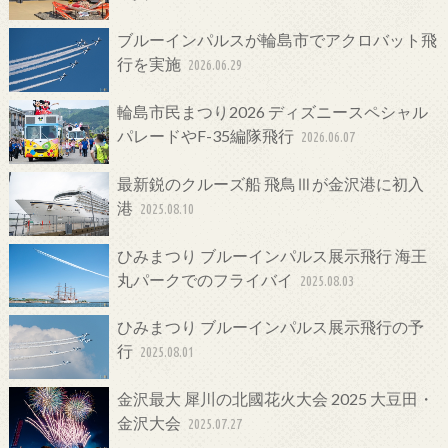
ブルーインパルスが輪島市でアクロバット飛
行を実施
2026.06.29
輪島市民まつり2026 ディズニースペシャル
パレードやF-35編隊飛行
2026.06.07
最新鋭のクルーズ船 飛鳥Ⅲが金沢港に初入
港
2025.08.10
ひみまつり ブルーインパルス展示飛行 海王
丸パークでのフライバイ
2025.08.03
ひみまつり ブルーインパルス展示飛行の予
行
2025.08.01
金沢最大 犀川の北國花火大会 2025 大豆田・
金沢大会
2025.07.27