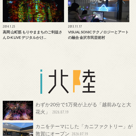
2014.1.25
2013.11.17
高岡 山町筋 もりやままちのご利益さ
VISUAL SONIC テクノロジーとアート
ん D-K LIVE デジタルかけ…
の融合 金沢市民芸術村
わずか20分で1万発が上がる「越前みなと大
花火」
2026.07.19
カニをテーマにした「カニファクトリー」が
敦賀にオープン
2026.07.19