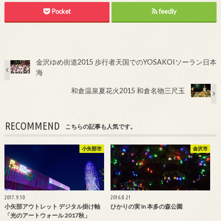
Pocket
feedly
金沢ゆめ街道2015 歩行者天国でのYOSAKOIソーラン日本
海
和倉温泉夏花火2015 和倉名物三尺玉
RECOMMEND
こちらの記事も人気です。
小矢部市
金沢市
2017.9.10
2016.8.21
小矢部アウトレット デジタル掛け軸
ひかりの実 In 本多の森公園
「光のアートウォール 2017秋」