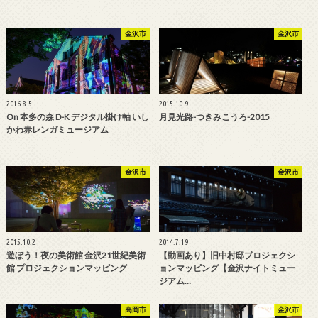
金沢市
金沢市
2016.8.5
2015.10.9
On 本多の森 D-K デジタル掛け軸 いし
月見光路-つきみこうろ-2015
かわ赤レンガミュージアム
金沢市
金沢市
2015.10.2
2014.7.19
遊ぼう！夜の美術館 金沢21世紀美術
【動画あり】旧中村邸プロジェクシ
館 プロジェクションマッピング
ョンマッピング【金沢ナイトミュー
ジアム…
高岡市
金沢市