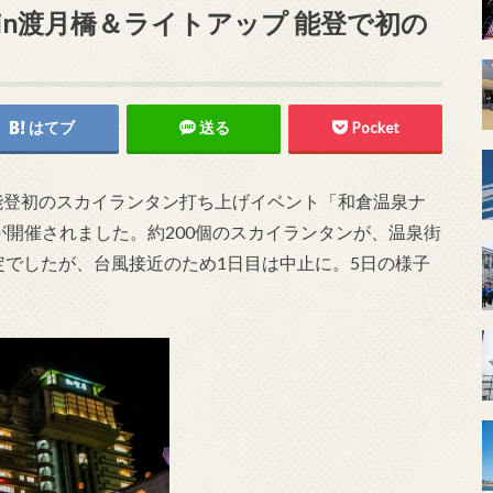
n渡月橋＆ライトアップ 能登で初の
はてブ
送る
Pocket
にて能登初のスカイランタン打ち上げイベント「和倉温泉ナ
が開催されました。約200個のスカイランタンが、温泉街
定でしたが、台風接近のため1日目は中止に。5日の様子