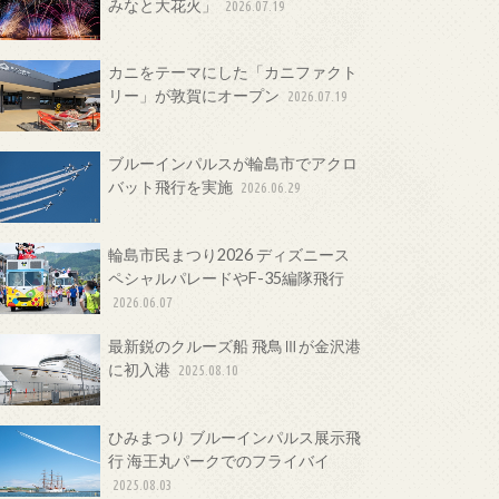
みなと大花火」
2026.07.19
カニをテーマにした「カニファクト
リー」が敦賀にオープン
2026.07.19
ブルーインパルスが輪島市でアクロ
バット飛行を実施
2026.06.29
輪島市民まつり2026 ディズニース
ペシャルパレードやF-35編隊飛行
2026.06.07
最新鋭のクルーズ船 飛鳥Ⅲが金沢港
に初入港
2025.08.10
ひみまつり ブルーインパルス展示飛
行 海王丸パークでのフライバイ
2025.08.03