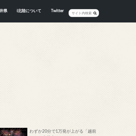
井県
i北陸について
Twitter
井市
賀市
浜市
野市
井市
越前町
山市
前町
狭町
浜町
わら市
平寺町
田町
江市
おい町
浜町
わずか20分で1万発が上がる「越前