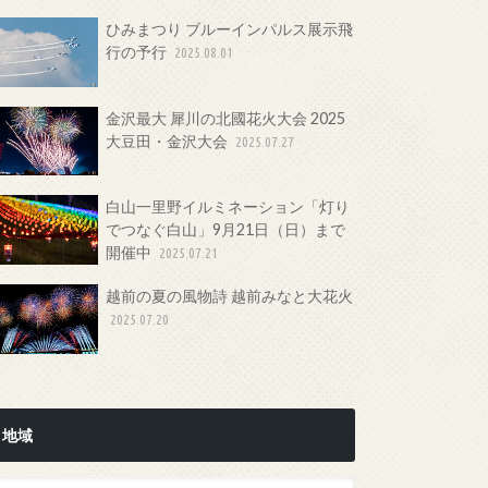
ひみまつり ブルーインパルス展示飛
行の予行
2025.08.01
金沢最大 犀川の北國花火大会 2025
大豆田・金沢大会
2025.07.27
白山一里野イルミネーション「灯り
でつなぐ白山」9月21日（日）まで
開催中
2025.07.21
越前の夏の風物詩 越前みなと大花火
2025.07.20
地域