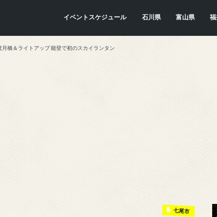
イベントスケジュール
石川県
富山県
福
金沢市
七尾市
内灘町
川北町
かほく市
能美市
穴水町
小松市
輪島市
珠洲市
白山市
能登町
津幡町
志賀町
宝達志水町
中能登町
野々市市
加賀市
羽咋市
富山市
氷見市
入善町
南砺市
立山町
上市町
射水市
朝日町
砺波市
小矢部市
魚津市
舟橋村
黒部市
高岡市
滑川市
福
敦
小
大
坂
南
勝
越
若
美
あ
永
池
鯖
お
高
渡月橋＆ライトアップ 能登で初のスカイランタン
七尾市