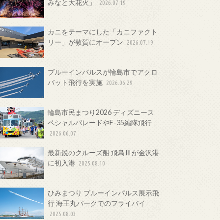
みなと大花火」
2026.07.19
カニをテーマにした「カニファクト
リー」が敦賀にオープン
2026.07.19
ブルーインパルスが輪島市でアクロ
バット飛行を実施
2026.06.29
輪島市民まつり2026 ディズニース
ペシャルパレードやF-35編隊飛行
2026.06.07
最新鋭のクルーズ船 飛鳥Ⅲが金沢港
に初入港
2025.08.10
ひみまつり ブルーインパルス展示飛
行 海王丸パークでのフライバイ
2025.08.03