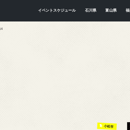
イベントスケジュール
石川県
富山県
福
金沢市
七尾市
内灘町
川北町
かほく市
能美市
穴水町
小松市
輪島市
珠洲市
白山市
能登町
津幡町
志賀町
宝達志水町
中能登町
野々市市
加賀市
羽咋市
富山市
氷見市
入善町
南砺市
立山町
上市町
射水市
朝日町
砺波市
小矢部市
魚津市
舟橋村
黒部市
高岡市
滑川市
福
敦
小
大
坂
南
勝
越
若
美
あ
永
池
鯖
お
高
4
小松市