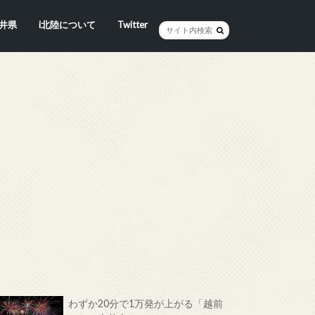
井県
i北陸について
Twitter
井市
賀市
浜市
野市
井市
越前町
山市
前町
狭町
浜町
わら市
平寺町
田町
江市
おい町
浜町
わずか20分で1万発が上がる「越前