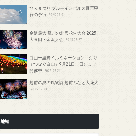
ひみまつり ブルーインパルス展示飛
行の予行
2025.08.01
金沢最大 犀川の北國花火大会 2025
大豆田・金沢大会
2025.07.27
白山一里野イルミネーション「灯り
でつなぐ白山」9月21日（日）まで
開催中
2025.07.21
越前の夏の風物詩 越前みなと大花火
2025.07.20
地域