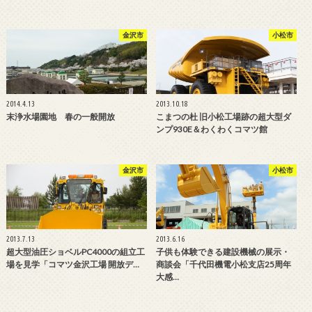
金沢市
小松市
2014.4.13
2013.10.18
末浄水場園地 春の一般開放
こまつの杜 旧小松工場跡の超大型ダ
ンプ930E＆わくわくコマツ館
金沢市
小松市
2013.7.13
2013.6.16
超大型油圧ショベルPC4000の組立工
子供も体験できる建設機械の展示・
場を見学「コマツ金沢工場 開放デ…
商談会「千代田機電小松支店25周年
大感…