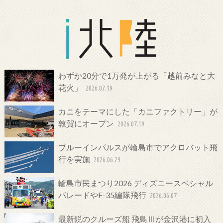
わずか20分で1万発が上がる「越前みなと大
花火」
2026.07.19
カニをテーマにした「カニファクトリー」が
敦賀にオープン
2026.07.19
ブルーインパルスが輪島市でアクロバット飛
行を実施
2026.06.29
輪島市民まつり2026 ディズニースペシャル
パレードやF-35編隊飛行
2026.06.07
最新鋭のクルーズ船 飛鳥Ⅲが金沢港に初入