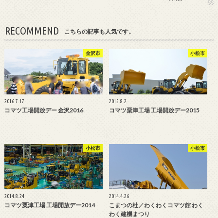
RECOMMEND
こちらの記事も人気です。
金沢市
小松市
2016.7.17
2015.8.2
コマツ工場開放デー 金沢2016
コマツ粟津工場 工場開放デー2015
小松市
小松市
2014.8.24
2014.4.26
コマツ粟津工場 工場開放デー2014
こまつの杜／わくわくコマツ館 わく
わく建機まつり