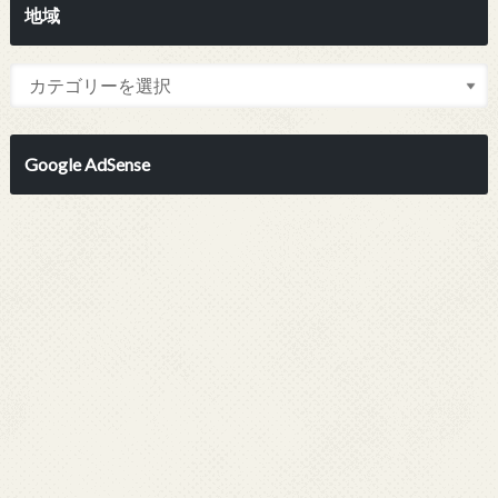
地域
Google AdSense