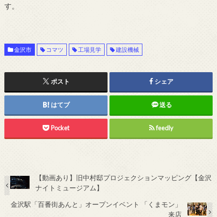
す。
金沢市
コマツ
工場見学
建設機械
ポスト
シェア
はてブ
送る
Pocket
feedly
【動画あり】旧中村邸プロジェクションマッピング【金沢
ナイトミュージアム】
金沢駅「百番街あんと」オープンイベント 「くまモン」
来店