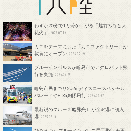
わずか20分で1万発が上がる「越前みなと大
花火」
2026.07.19
カニをテーマにした「カニファクトリー」が
敦賀にオープン
2026.07.19
ブルーインパルスが輪島市でアクロバット飛
行を実施
2026.06.29
輪島市民まつり2026 ディズニースペシャル
パレードやF-35編隊飛行
2026.06.07
最新鋭のクルーズ船 飛鳥Ⅲが金沢港に初入
港
2025.08.10
ひみまつり ブルーインパルス展示飛行 海王