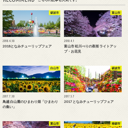
砺波市
富山市
2018.4.30
2018.4.1
2018となみチューリップフェア
富山市 松川べりの夜桜 ライトアッ
プ・お花見
白山市
砺波市
2017.7.30
2017.5.7
鳥越 白山麓のひまわり畑「ひまわり
2017 となみチューリップフェア
の集い」
富山市
南砺市