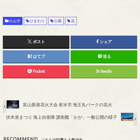
白山市
ひまわり
公園
花
ポスト
シェア
はてブ
送る
Pocket
feedly
富山新港花火大会 射水市 海王丸パークの花火
伏木港まつり 海上自衛隊 護衛艦「かが」一般公開の様子
RECOMMEND
こちらの記事も人気です。