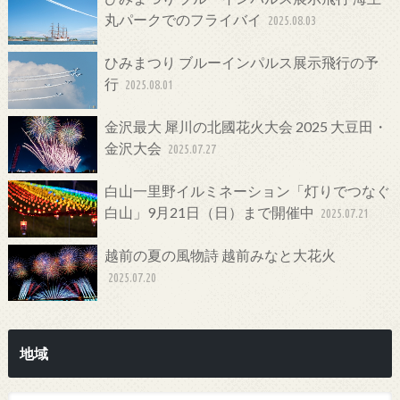
丸パークでのフライバイ
2025.08.03
ひみまつり ブルーインパルス展示飛行の予
行
2025.08.01
金沢最大 犀川の北國花火大会 2025 大豆田・
金沢大会
2025.07.27
白山一里野イルミネーション「灯りでつなぐ
白山」9月21日（日）まで開催中
2025.07.21
越前の夏の風物詩 越前みなと大花火
2025.07.20
地域