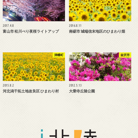
2017.4.8
2016.8.11
富山市 松川べり夜桜ライトアップ
南砺市 城端信末地区のひまわり畑
津幡町
金沢市
2015.8.2
2012.5.13
河北潟干拓土地改良区 ひまわり村
大乗寺丘陵公園