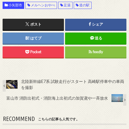
小矢部市
メルヘンおやべ
足湯
道の駅
ポスト
シェア
はてブ
送る
Pocket
feedly
北陸新幹線E7系 試験走行がスタート 高崎駅停車中の車両
を撮影
富山市 消防出初式・消防海上出初式の加賀鳶や一斉放水
RECOMMEND
こちらの記事も人気です。