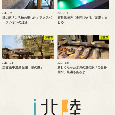
2013.3.9
2013.2.11
道の駅「ころ柿の里しか」アクアパ
石川県 無料で利用できる「足湯」ま
ーク シオンの足湯
とめ
加賀市
氷見市
2013.1.24
2012.12.31
加賀 山中温泉 足湯「笠の露」
新しくなった氷見の道の駅「ひみ番
屋街」足湯もあるよ