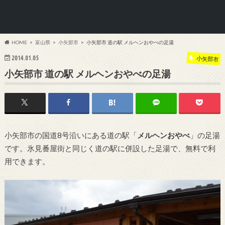
HOME
富山県
小矢部市
小矢部市 道の駅 メルヘンおやべの足湯
2014.01.05
小矢部市
小矢部市 道の駅 メルヘンおやべの足湯
小矢部市の国道8号沿いにある道の駅「
メルヘンおやべ
」の足湯
です。氷見番屋街と同じく道の駅に併設した足湯で、無料で利
用できます。