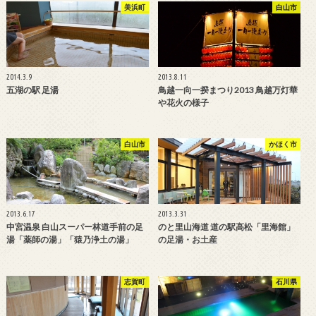
美浜町
白山市
2014.3.9
2013.8.11
五湖の駅 足湯
鳥越一向一揆まつり2013 鳥越万灯華
や花火の様子
白山市
かほく市
2013.6.17
2013.3.31
中宮温泉 白山スーパー林道手前の足
のと里山海道 道の駅高松「里海館」
湯「薬師の湯」「猿乃浄土の湯」
の足湯・お土産
志賀町
石川県