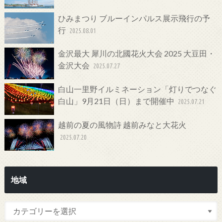
ひみまつり ブルーインパルス展示飛行の予
行
2025.08.01
金沢最大 犀川の北國花火大会 2025 大豆田・
金沢大会
2025.07.27
白山一里野イルミネーション「灯りでつなぐ
白山」9月21日（日）まで開催中
2025.07.21
越前の夏の風物詩 越前みなと大花火
2025.07.20
地域