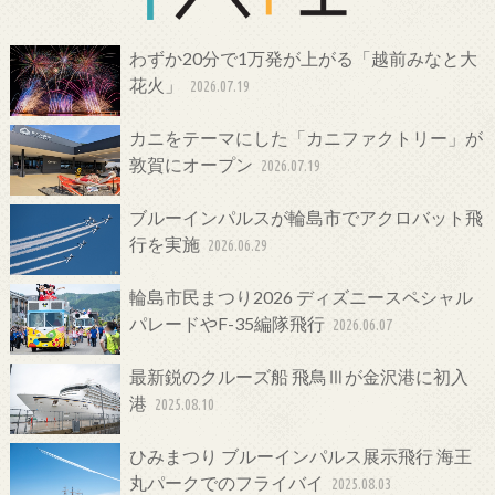
わずか20分で1万発が上がる「越前みなと大
花火」
2026.07.19
カニをテーマにした「カニファクトリー」が
敦賀にオープン
2026.07.19
ブルーインパルスが輪島市でアクロバット飛
行を実施
2026.06.29
輪島市民まつり2026 ディズニースペシャル
パレードやF-35編隊飛行
2026.06.07
最新鋭のクルーズ船 飛鳥Ⅲが金沢港に初入
港
2025.08.10
ひみまつり ブルーインパルス展示飛行 海王
丸パークでのフライバイ
2025.08.03