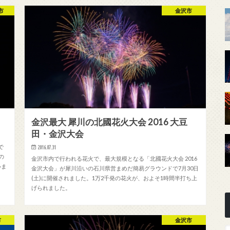
市
金沢市
金沢最大 犀川の北國花火大会 2016 大豆
田・金沢大会
で
2016.07.31
の
金沢市内で行われる花火で、最大規模となる「北國花火大会 2016
いま
金沢大会」が犀川沿いの石川県営まめだ簡易グラウンドで7月30日
(土)に開催されました。1万2千発の花火が、およそ1時間半打ち上
げられました。
市
金沢市