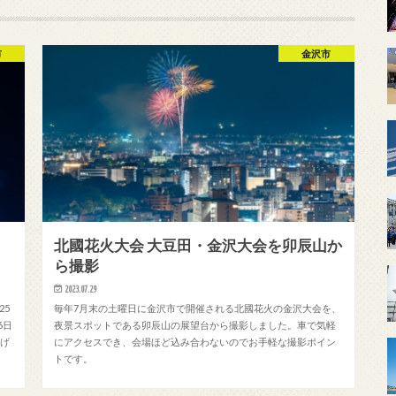
市
金沢市
北國花火大会 大豆田・金沢大会を卯辰山か
ら撮影
2023.07.29
25
毎年7月末の土曜日に金沢市で開催される北國花火の金沢大会を、
6日
夜景スポットである卯辰山の展望台から撮影しました。車で気軽
上げ
にアクセスでき、会場ほど込み合わないのでお手軽な撮影ポイン
トです。