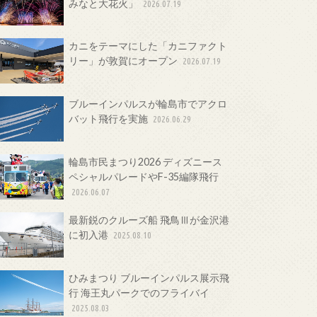
みなと大花火」
2026.07.19
カニをテーマにした「カニファクト
リー」が敦賀にオープン
2026.07.19
ブルーインパルスが輪島市でアクロ
バット飛行を実施
2026.06.29
輪島市民まつり2026 ディズニース
ペシャルパレードやF-35編隊飛行
2026.06.07
最新鋭のクルーズ船 飛鳥Ⅲが金沢港
に初入港
2025.08.10
ひみまつり ブルーインパルス展示飛
行 海王丸パークでのフライバイ
2025.08.03