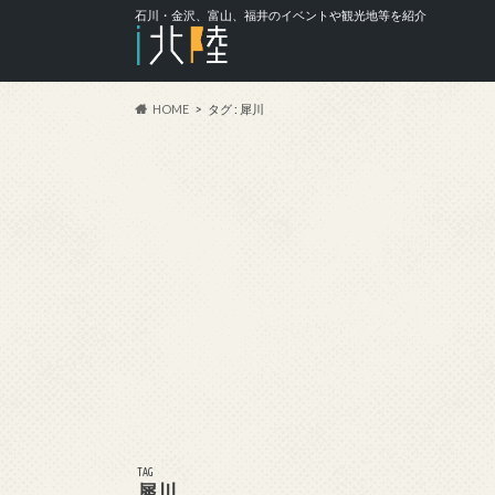
石川・金沢、富山、福井のイベントや観光地等を紹介
HOME
タグ : 犀川
TAG
犀川