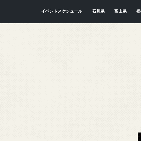
イベントスケジュール
石川県
富山県
福
金沢市
七尾市
内灘町
川北町
かほく市
能美市
穴水町
小松市
輪島市
珠洲市
白山市
能登町
津幡町
志賀町
宝達志水町
中能登町
野々市市
加賀市
羽咋市
富山市
氷見市
入善町
南砺市
立山町
上市町
射水市
朝日町
砺波市
小矢部市
魚津市
舟橋村
黒部市
高岡市
滑川市
福
敦
小
大
坂
南
勝
越
若
美
あ
永
池
鯖
お
高