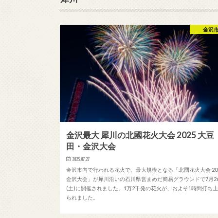
金沢
金沢最大 犀川の北國花火大会 2025 大豆
田・金沢大会
2025.07.27
金沢市内で行われる花火で、最大規模となる「北國花火大会 20
金沢大会」が犀川沿いの石川県営まめだ簡易グラウンドで7月2
(土)に開催されました。1万2千発の花火が、およそ1時間打ち
られました。