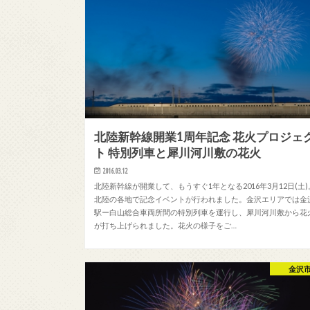
北陸新幹線開業1周年記念 花火プロジェ
ト 特別列車と犀川河川敷の花火
2016.03.12
北陸新幹線が開業して、もうすぐ1年となる2016年3月12日(土)
北陸の各地で記念イベントが行われました。金沢エリアでは金
駅ー白山総合車両所間の特別列車を運行し、犀川河川敷から花
が打ち上げられました。花火の様子をご…
金沢