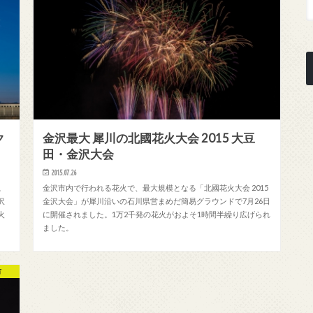
ク
金沢最大 犀川の北國花火大会 2015 大豆
田・金沢大会
2015.07.26
。
金沢市内で行われる花火で、最大規模となる「北國花火大会 2015
沢
金沢大会」が犀川沿いの石川県営まめだ簡易グラウンドで7月26日
火
に開催されました。1万2千発の花火がおよそ1時間半繰り広げられ
ました。
市