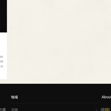
14
6日
られ
地域
Abou
の表
i
北
陸
北陸