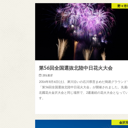
野々市
第56回全国選抜北陸中日花火大会
2016.08.07
2016年8月6日(土)、犀川沿いの石川県営まめだ簡易グラウンド
「第56回全国選抜北陸中日花火大会」が開催されました。先週
北國花火金沢大会と同じ場所で、2週連続の花火大会となって
す。
金沢