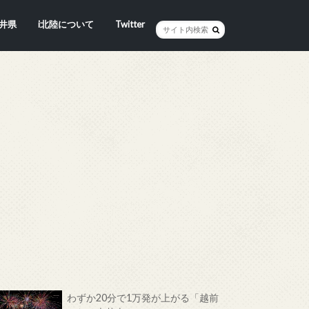
井県
i北陸について
Twitter
井市
賀市
浜市
野市
井市
越前町
山市
前町
狭町
浜町
わら市
平寺町
田町
江市
おい町
浜町
わずか20分で1万発が上がる「越前