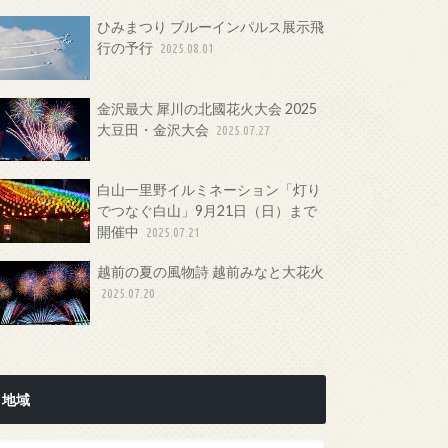
ひみまつり ブルーインパルス展示飛
行の予行
2025.08.01
金沢最大 犀川の北國花火大会 2025
大豆田・金沢大会
2025.07.27
白山一里野イルミネーション「灯り
でつなぐ白山」9月21日（日）まで
開催中
2025.07.21
越前の夏の風物詩 越前みなと大花火
2025.07.20
地域