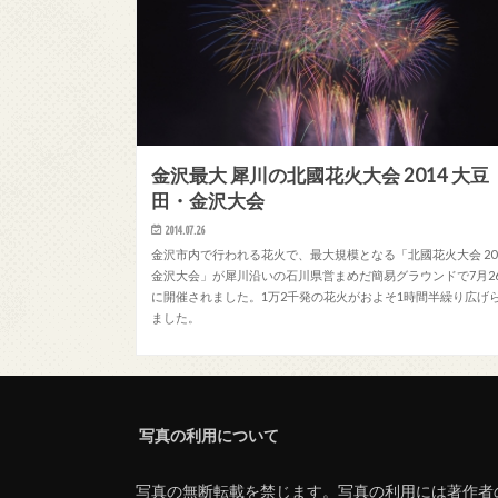
金沢最大 犀川の北國花火大会 2014 大豆
田・金沢大会
2014.07.26
金沢市内で行われる花火で、最大規模となる「北國花火大会 20
金沢大会」が犀川沿いの石川県営まめだ簡易グラウンドで7月2
に開催されました。1万2千発の花火がおよそ1時間半繰り広げ
ました。
写真の利用について
写真の無断転載を禁じます。写真の利用には著作者