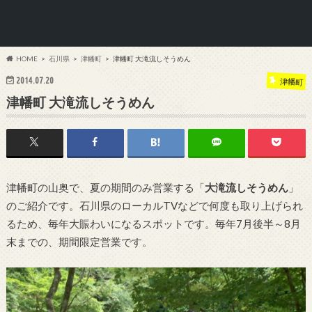
HOME
石川県
津幡町
津幡町 大滝流しそうめん
2014.07.20
津幡町
津幡町 大滝流しそうめん
津幡町の山奥で、夏の期間のみ営業する「
大滝流しそうめん
」
のご紹介です。石川県のローカルTVなどで何度も取り上げられ
るため、毎年大賑わいになるスポットです。毎年7月後半～8月
末までの、期間限定営業です。