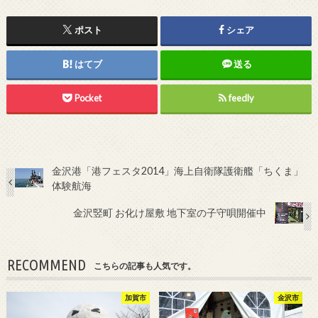
ポスト
シェア
はてブ
送る
Pocket
feedly
金沢港「港フェスタ2014」海上自衛隊護衛艦「ちくま」
体験航海
金沢竪町 お化け屋敷 地下室の子守唄開催中
RECOMMEND
こちらの記事も人気です。
加賀市
金沢市