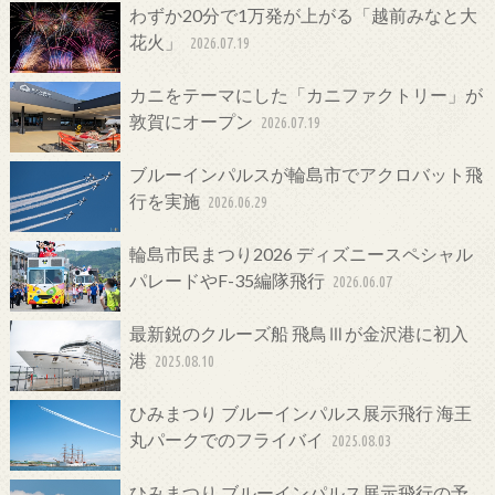
わずか20分で1万発が上がる「越前みなと大
花火」
2026.07.19
カニをテーマにした「カニファクトリー」が
敦賀にオープン
2026.07.19
ブルーインパルスが輪島市でアクロバット飛
行を実施
2026.06.29
輪島市民まつり2026 ディズニースペシャル
パレードやF-35編隊飛行
2026.06.07
最新鋭のクルーズ船 飛鳥Ⅲが金沢港に初入
港
2025.08.10
ひみまつり ブルーインパルス展示飛行 海王
丸パークでのフライバイ
2025.08.03
ひみまつり ブルーインパルス展示飛行の予