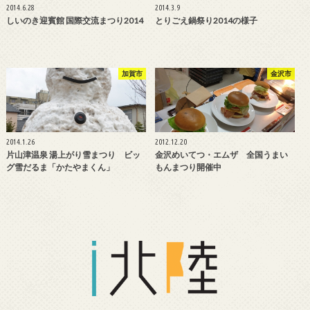
2014.6.28
2014.3.9
しいのき迎賓館 国際交流まつり2014
とりごえ鍋祭り2014の様子
加賀市
金沢市
2014.1.26
2012.12.20
片山津温泉 湯上がり雪まつり ビッ
金沢めいてつ・エムザ 全国うまい
グ雪だるま「かたやまくん」
もんまつり開催中