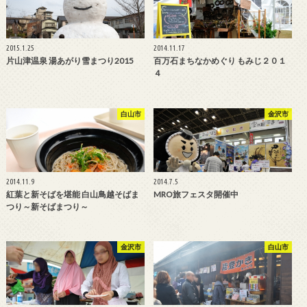
2015.1.25
2014.11.17
片山津温泉 湯あがり雪まつり2015
百万石まちなかめぐり もみじ２０１
４
白山市
金沢市
2014.11.9
2014.7.5
紅葉と新そばを堪能 白山鳥越そばま
MRO旅フェスタ開催中
つり～新そばまつり～
金沢市
白山市