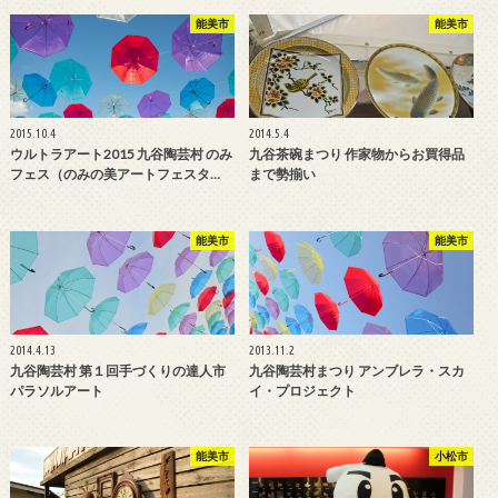
能美市
能美市
2015.10.4
2014.5.4
ウルトラアート2015 九谷陶芸村 のみ
九谷茶碗まつり 作家物からお買得品
フェス（のみの美アートフェスタ…
まで勢揃い
能美市
能美市
2014.4.13
2013.11.2
九谷陶芸村 第１回手づくりの達人市
九谷陶芸村まつり アンブレラ・スカ
パラソルアート
イ・プロジェクト
能美市
小松市