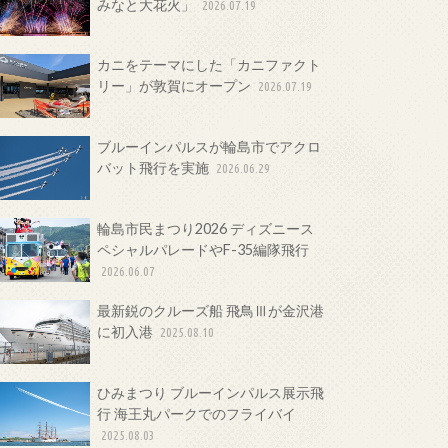
みなと大花火」
2026.07.19
カニをテーマにした「カニファクト
リー」が敦賀にオープン
2026.07.19
ブルーインパルスが輪島市でアクロ
バット飛行を実施
2026.06.29
輪島市民まつり2026 ディズニース
ペシャルパレードやF-35編隊飛行
2026.06.07
最新鋭のクルーズ船 飛鳥Ⅲが金沢港
に初入港
2025.08.10
ひみまつり ブルーインパルス展示飛
行 海王丸パークでのフライバイ
2025.08.03