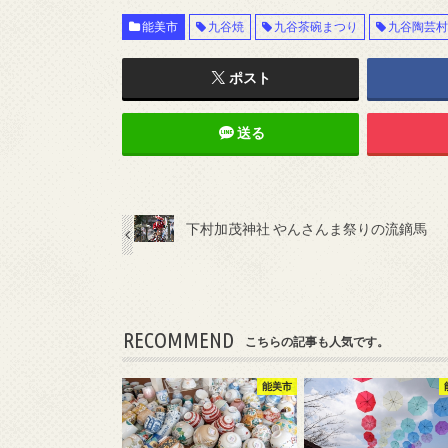
能美市
九谷焼
九谷茶碗まつり
九谷陶芸
ポスト
送る
下村加茂神社 やんさんま祭りの流鏑馬
RECOMMEND
こちらの記事も人気です。
能美市