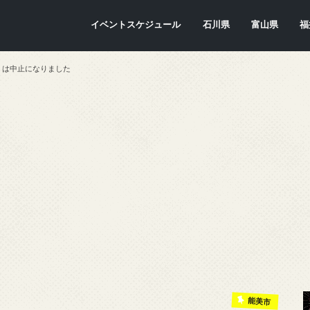
イベントスケジュール
石川県
富山県
福
金沢市
七尾市
内灘町
川北町
かほく市
能美市
穴水町
小松市
輪島市
珠洲市
白山市
能登町
津幡町
志賀町
宝達志水町
中能登町
野々市市
加賀市
羽咋市
富山市
氷見市
入善町
南砺市
立山町
上市町
射水市
朝日町
砺波市
小矢部市
魚津市
舟橋村
黒部市
高岡市
滑川市
福
敦
小
大
坂
南
勝
越
若
美
あ
永
池
鯖
お
高
り」は中止になりました
能美市