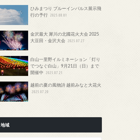
ひみまつり ブルーインパルス展示飛
行の予行
2025.08.01
金沢最大 犀川の北國花火大会 2025
大豆田・金沢大会
2025.07.27
白山一里野イルミネーション「灯り
でつなぐ白山」9月21日（日）まで
開催中
2025.07.21
越前の夏の風物詩 越前みなと大花火
2025.07.20
地域