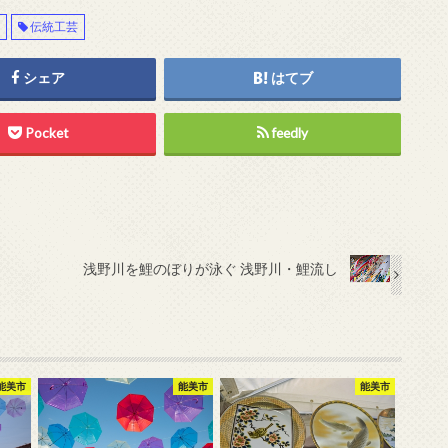
村
伝統工芸
シェア
はてブ
Pocket
feedly
浅野川を鯉のぼりが泳ぐ 浅野川・鯉流し
能美市
能美市
能美市