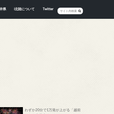
井県
i北陸について
Twitter
井市
賀市
浜市
野市
井市
越前町
山市
前町
狭町
浜町
わら市
平寺町
田町
江市
おい町
浜町
わずか20分で1万発が上がる「越前