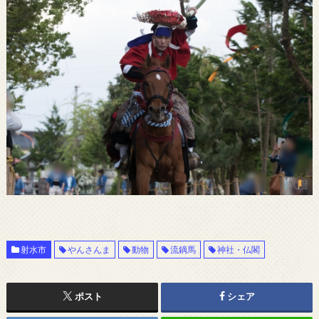
射水市
やんさんま
動物
流鏑馬
神社・仏閣
ポスト
シェア