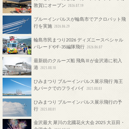
敦賀にオープン
2026.07.19
ブルーインパルスが輪島市でアクロバット飛
行を実施
2026.06.29
輪島市民まつり2026 ディズニースペシャル
パレードやF-35編隊飛行
2026.06.07
最新鋭のクルーズ船 飛鳥Ⅲが金沢港に初入
港
2025.08.10
ひみまつり ブルーインパルス展示飛行 海王
丸パークでのフライバイ
2025.08.03
ひみまつり ブルーインパルス展示飛行の予
行
2025.08.01
金沢最大 犀川の北國花火大会 2025 大豆田・