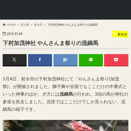
HOME
富山県
射水市
下村加茂神社 やんさんま祭りの流鏑馬
2016.05.04
射水市
下村加茂神社 やんさんま祭りの流鏑馬
5月4日、射水市の下村加茂神社にて「やんさんま祭り(加茂
祭)」が開催されました。獅子舞や全国でもここだけの牛乗式と
いった神事のほか、夕方には
流鏑馬
が行われ、3頭の馬が神社の
参道を疾走しました。北陸ではここだけでしか見られない、流
鏑馬の様子です。