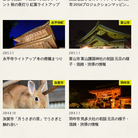
ント 秋の夜灯り 紅葉ライトアップ
市 2016プロジェクションマッピン…
永平寺町
富山市
2015.3.1
2015.1.1
永平寺ライトアップ 冬の燈籠まつり
富山市 富山護国神社の初詣 元旦の様
子・混雑・渋滞の情報
加賀市
羽咋市
2014.8.10
2014.1.1
加賀市「月うさぎの里」でうさぎと
羽咋市 気多大社の初詣 元旦の様子・
触れ合い
混雑・渋滞の情報