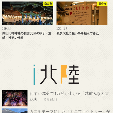
白山市
羽咋市
2014.1.1
2012.12.9
白山比咩神社の初詣 元旦の様子・混
氣多大社に願い事を頼んでみた
雑・渋滞の情報
わずか20分で1万発が上がる「越前みなと大
花火」
2026.07.19
カニをテーマにした「カニファクトリー」が