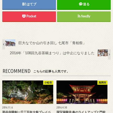
はてブ
送る
Pocket
feedly
巨大なでか山の引き回し 七尾市「青柏祭」
2016年「108回九谷茶碗まつり」は中止になりました
RECOMMEND
こちらの記事も人気です。
小松市
高岡市
2016.11.6
2016.4.30
那谷寺開創一千三百年大祭プレイベ
国宝瑞龍寺 春のライトアップと門前