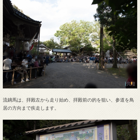
流鏑馬は、拝殿左から走り始め、拝殿前の的を狙い、参道を鳥
居の方向まで疾走します。