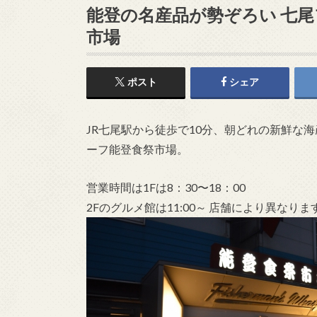
能登の名産品が勢ぞろい 七尾
市場
ポスト
シェア
JR七尾駅から徒歩で10分、朝どれの新鮮な
ーフ能登食祭市場。
営業時間は1Fは8：30〜18：00
2Fのグルメ館は11:00～ 店舗により異なりま