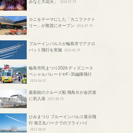
みなと大花火」
2026.07.19
カニをテーマにした「カニファクト
リー」が敦賀にオープン
2026.07.19
ブルーインパルスが輪島市でアクロ
バット飛行を実施
2026.06.29
輪島市民まつり2026 ディズニース
ペシャルパレードやF-35編隊飛行
2026.06.07
最新鋭のクルーズ船 飛鳥Ⅲが金沢港
に初入港
2025.08.10
ひみまつり ブルーインパルス展示飛
行 海王丸パークでのフライバイ
2025.08.03