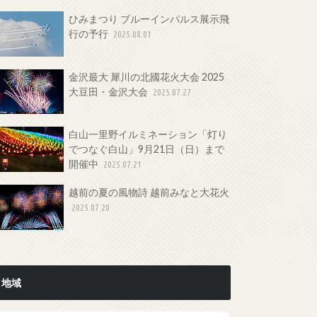
ひみまつり ブルーインパルス展示飛
行の予行
2025.08.01
金沢最大 犀川の北國花火大会 2025
大豆田・金沢大会
2025.07.27
白山一里野イルミネーション「灯り
でつなぐ白山」9月21日（日）まで
開催中
2025.07.21
越前の夏の風物詩 越前みなと大花火
2025.07.20
地域