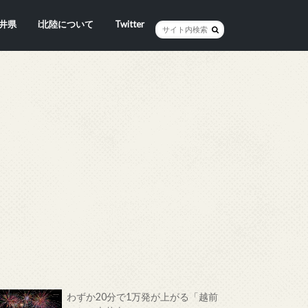
井県
i北陸について
Twitter
井市
賀市
浜市
野市
井市
越前町
山市
前町
狭町
浜町
わら市
平寺町
田町
江市
おい町
浜町
わずか20分で1万発が上がる「越前