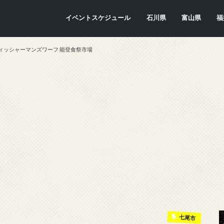
イベントスケジュール
石川県
富山県
福
金沢市
七尾市
内灘町
川北町
かほく市
能美市
穴水町
小松市
輪島市
珠洲市
白山市
能登町
津幡町
志賀町
宝達志水町
中能登町
野々市市
加賀市
羽咋市
富山市
氷見市
入善町
南砺市
立山町
上市町
射水市
朝日町
砺波市
小矢部市
魚津市
舟橋村
黒部市
高岡市
滑川市
福
敦
小
大
坂
南
勝
越
若
美
あ
永
池
鯖
お
高
ィッシャーマンズワーフ 能登食祭市場
七尾市