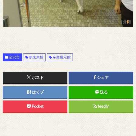
金沢市
夢未来博
産業展示館
ポスト
シェア
はてブ
送る
Pocket
feedly