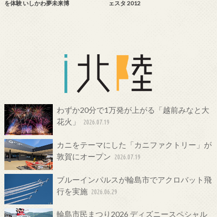
を体験 いしかわ夢未来博
ェスタ 2012
わずか20分で1万発が上がる「越前みなと大
花火」
2026.07.19
カニをテーマにした「カニファクトリー」が
敦賀にオープン
2026.07.19
ブルーインパルスが輪島市でアクロバット飛
行を実施
2026.06.29
輪島市民まつり2026 ディズニースペシャル