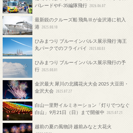
パレードやF-35編隊飛行
2026.06.07
最新鋭のクルーズ船 飛鳥Ⅲが金沢港に初入
港
2025.08.10
ひみまつり ブルーインパルス展示飛行 海王
丸パークでのフライバイ
2025.08.03
ひみまつり ブルーインパルス展示飛行の予
行
2025.08.01
金沢最大 犀川の北國花火大会 2025 大豆田・
金沢大会
2025.07.27
白山一里野イルミネーション「灯りでつなぐ
白山」9月21日（日）まで開催中
2025.07.21
越前の夏の風物詩 越前みなと大花火