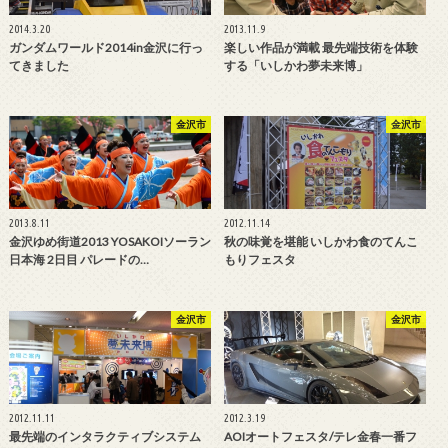
2014.3.20
2013.11.9
ガンダムワールド2014in金沢に行っ
楽しい作品が満載 最先端技術を体験
てきました
する「いしかわ夢未来博」
金沢市
金沢市
2013.8.11
2012.11.14
金沢ゆめ街道2013 YOSAKOIソーラン
秋の味覚を堪能 いしかわ食のてんこ
日本海 2日目 パレードの…
もりフェスタ
金沢市
金沢市
2012.11.11
2012.3.19
最先端のインタラクティブシステム
AOIオートフェスタ/テレ金春一番フ