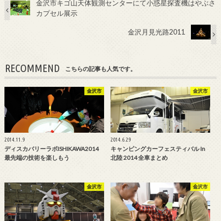
金沢市キゴ山天体観測センターにて小惑星探査機はやぶさ
カプセル展示
金沢月見光路2011
RECOMMEND
こちらの記事も人気です。
金沢市
金沢市
2014.11.9
2014.6.29
ディスカバリーラボISHIKAWA2014
キャンピングカーフェスティバル In
最先端の技術を楽しもう
北陸 2014 全車まとめ
金沢市
金沢市