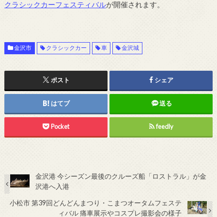
クラシックカーフェスティバル
が開催されます。
金沢市
クラシックカー
車
金沢城
ポスト
シェア
はてブ
送る
Pocket
feedly
金沢港 今シーズン最後のクルーズ船「ロストラル」が金
沢港へ入港
小松市 第39回どんどんまつり・こまつオータムフェステ
ィバル 痛車展示やコスプレ撮影会の様子