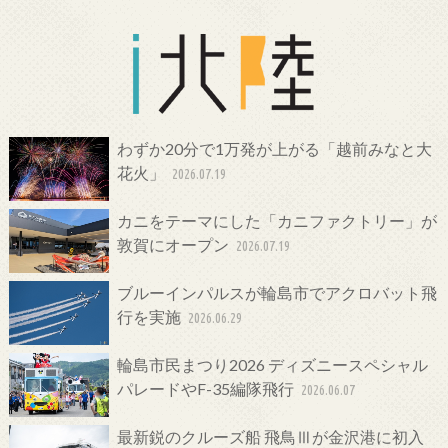
わずか20分で1万発が上がる「越前みなと大
花火」
2026.07.19
カニをテーマにした「カニファクトリー」が
敦賀にオープン
2026.07.19
ブルーインパルスが輪島市でアクロバット飛
行を実施
2026.06.29
輪島市民まつり2026 ディズニースペシャル
パレードやF-35編隊飛行
2026.06.07
最新鋭のクルーズ船 飛鳥Ⅲが金沢港に初入