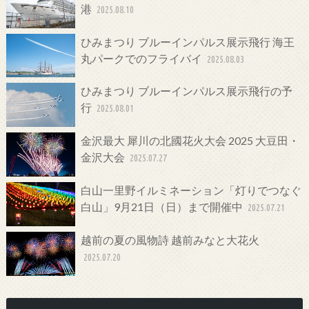
港
2025.08.10
ひみまつり ブルーインパルス展示飛行 海王
丸パークでのフライバイ
2025.08.03
ひみまつり ブルーインパルス展示飛行の予
行
2025.08.01
金沢最大 犀川の北國花火大会 2025 大豆田・
金沢大会
2025.07.27
白山一里野イルミネーション「灯りでつなぐ
白山」9月21日（日）まで開催中
2025.07.21
越前の夏の風物詩 越前みなと大花火
2025.07.20