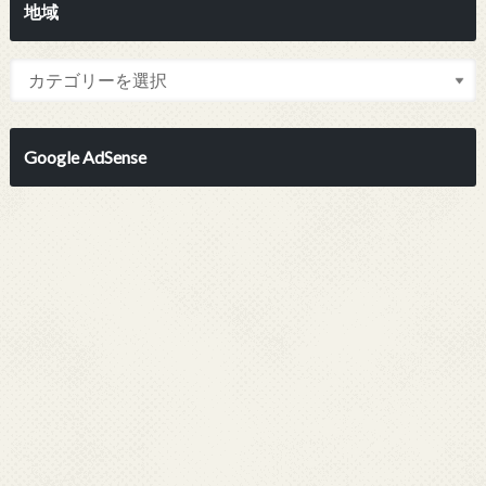
地域
Google AdSense