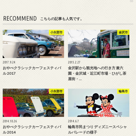
RECOMMEND
こちらの記事も人気です。
小矢部市
金沢市
2017.9.24
2015.2.27
おやべクラシックカーフェスティバ
金沢駅から観光地への行き方 兼六
ル 2017
園・金沢城・近江町市場・ひがし茶
屋街・…
小矢部市
輪島市
2014.10.26
2014.6.7
おやべクラシックカーフェスティバ
輪島市民まつり ディズニースペシャ
ル 2014
ルパレードの様子