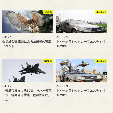
金沢市
小矢部市
2014.2.9
2013.10.20
金沢城公園 鷹匠による放鷹術の実演
おやべクラシックカーフェスティバ
イベント
ル 2013
輪島市
小矢部市
2013.6.2
2012.10.21
「輪島市民まつり2013」水木一郎ラ
おやべクラシックカーフェスティバ
イブ、輪島分屯基地・戦闘機展示、
ル 2012
オ…