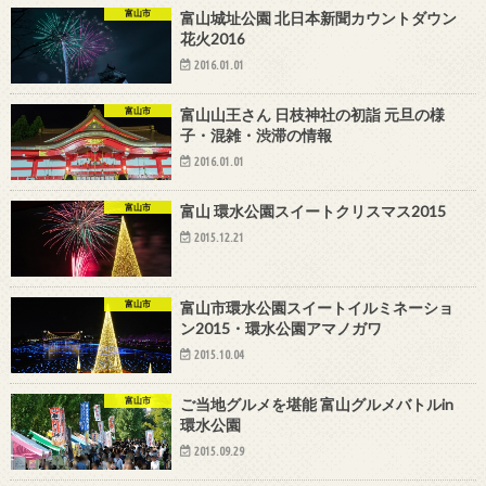
富山市
富山城址公園 北日本新聞カウントダウン
花火2016
2016.01.01
富山市
富山山王さん 日枝神社の初詣 元旦の様
子・混雑・渋滞の情報
2016.01.01
富山市
富山 環水公園スイートクリスマス2015
2015.12.21
富山市
富山市環水公園スイートイルミネーショ
ン2015・環水公園アマノガワ
2015.10.04
富山市
ご当地グルメを堪能 富山グルメバトルin
環水公園
2015.09.29