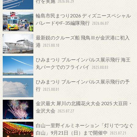
行を実施
2026.06.29
輪島市民まつり2026 ディズニースペシャル
パレードやF-35編隊飛行
2026.06.07
最新鋭のクルーズ船 飛鳥Ⅲが金沢港に初入
港
2025.08.10
ひみまつり ブルーインパルス展示飛行 海王
丸パークでのフライバイ
2025.08.03
ひみまつり ブルーインパルス展示飛行の予
行
2025.08.01
金沢最大 犀川の北國花火大会 2025 大豆田・
金沢大会
2025.07.27
白山一里野イルミネーション「灯りでつなぐ
白山」9月21日（日）まで開催中
2025.07.21