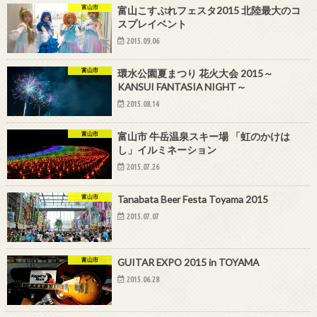
富山市
富山こすぷれフェスタ2015 北陸最大のコ
スプレイベント
2015.09.06
富山市
環水公園夏まつり 花火大会 2015～
KANSUI FANTASIA NIGHT～
2015.08.14
富山市
富山市 牛岳温泉スキー場 「虹のかけは
し」イルミネーション
2015.07.26
富山市
Tanabata Beer Festa Toyama 2015
2015.07.07
富山市
GUITAR EXPO 2015 in TOYAMA
2015.06.28