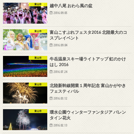
富山市
越中八尾 おわら風の盆
2016.09.05
富山市
富山こすぷれフェスタ2016 北陸最大のコ
スプレイベント
2016.09.04
富山市
牛岳温泉スキー場ライトアップ 虹のかけ
はし 2016
2016.07.24
富山市
北陸新幹線開業１周年記念 富山かがやき
フェスティバル
2016.03.12
富山市
環水公園ウィンターファンタジア バレン
タイン花火
2016.02.13