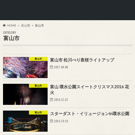
HOME
富山県
富山市
CATEGORY
富山市
富山市
富山市 松川べり夜桜ライトアップ
2017.04.08
富山市
富山 環水公園スイートクリスマス2016 花
火
2016.12.23
富山市
スターダスト・イリュージョンin環水公園
2016.10.10