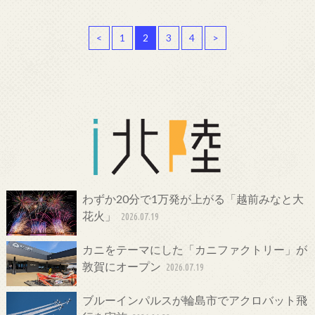
<
1
2
3
4
>
わずか20分で1万発が上がる「越前みなと大
花火」
2026.07.19
カニをテーマにした「カニファクトリー」が
敦賀にオープン
2026.07.19
ブルーインパルスが輪島市でアクロバット飛