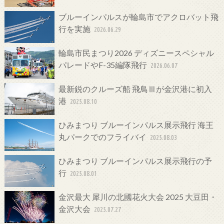
ブルーインパルスが輪島市でアクロバット飛
行を実施
2026.06.29
輪島市民まつり2026 ディズニースペシャル
パレードやF-35編隊飛行
2026.06.07
最新鋭のクルーズ船 飛鳥Ⅲが金沢港に初入
港
2025.08.10
ひみまつり ブルーインパルス展示飛行 海王
丸パークでのフライバイ
2025.08.03
ひみまつり ブルーインパルス展示飛行の予
行
2025.08.01
金沢最大 犀川の北國花火大会 2025 大豆田・
金沢大会
2025.07.27