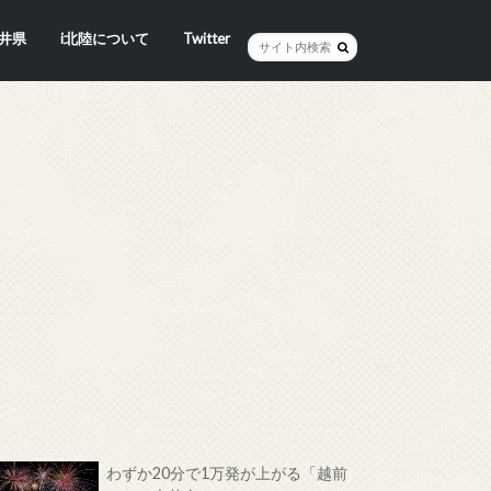
井県
i北陸について
Twitter
井市
賀市
浜市
野市
井市
越前町
山市
前町
狭町
浜町
わら市
平寺町
田町
江市
おい町
浜町
わずか20分で1万発が上がる「越前