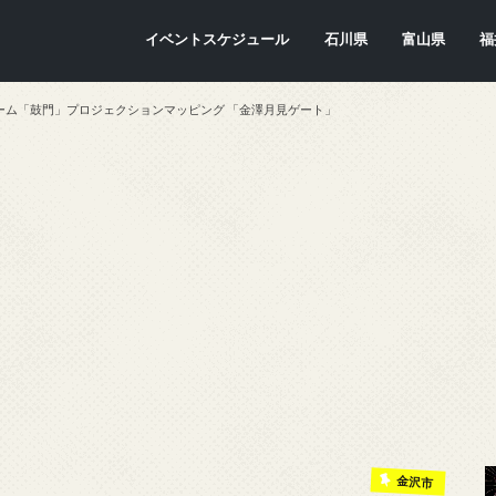
イベントスケジュール
石川県
富山県
福
金沢市
七尾市
内灘町
川北町
かほく市
能美市
穴水町
小松市
輪島市
珠洲市
白山市
能登町
津幡町
志賀町
宝達志水町
中能登町
野々市市
加賀市
羽咋市
富山市
氷見市
入善町
南砺市
立山町
上市町
射水市
朝日町
砺波市
小矢部市
魚津市
舟橋村
黒部市
高岡市
滑川市
福
敦
小
大
坂
南
勝
越
若
美
あ
永
池
鯖
お
高
ーム「鼓門」プロジェクションマッピング 「金澤月見ゲート」
金沢市