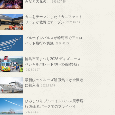
みなと大花火」
2026.07.19
カニをテーマにした「カニファクト
リー」が敦賀にオープン
2026.07.19
ブルーインパルスが輪島市でアクロ
バット飛行を実施
2026.06.29
輪島市民まつり2026 ディズニース
ペシャルパレードやF-35編隊飛行
2026.06.07
最新鋭のクルーズ船 飛鳥Ⅲが金沢港
に初入港
2025.08.10
ひみまつり ブルーインパルス展示飛
行 海王丸パークでのフライバイ
2025.08.03