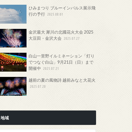
ひみまつり ブルーインパルス展示飛
行の予行
2025.08.01
金沢最大 犀川の北國花火大会 2025
大豆田・金沢大会
2025.07.27
白山一里野イルミネーション「灯り
でつなぐ白山」9月21日（日）まで
開催中
2025.07.21
越前の夏の風物詩 越前みなと大花火
2025.07.20
地域