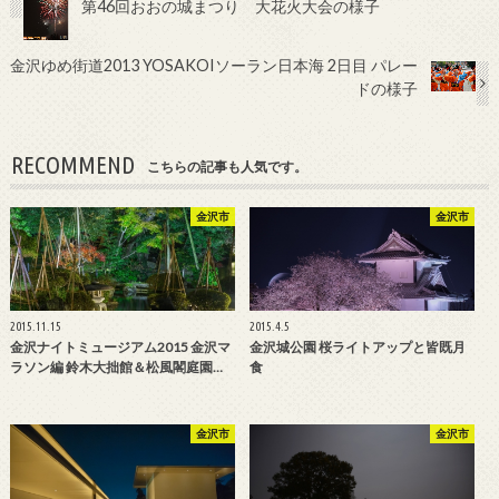
第46回おおの城まつり 大花火大会の様子
金沢ゆめ街道2013 YOSAKOIソーラン日本海 2日目 パレー
ドの様子
RECOMMEND
こちらの記事も人気です。
金沢市
金沢市
2015.11.15
2015.4.5
金沢ナイトミュージアム2015 金沢マ
金沢城公園 桜ライトアップと皆既月
ラソン編 鈴木大拙館＆松風閣庭園…
食
金沢市
金沢市