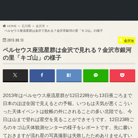
HOME
石川県
金沢市
ペルセウス座流星群は金沢で見れる？金沢市銀河の里「キゴ山」の様子
2013.08.13
金沢市
ペルセウス座流星群は金沢で見れる？金沢市銀河
の里「キゴ山」の様子
2013年はペルセウス座流星群が12日22時から13日夜ごろまで
日本のほぼ全国で見えるとの予報。いつもは天気が悪くこうい
った天体イベントは蚊帳の外にされることの多い北陸でも、今
日は山まで登れば星空を見ることができそうです。12日23時ご
ろのキゴ山天体観測センターの様子をレポートです。先に書い
ておきますが流れ星の写真撮影は失敗したためありませんすい