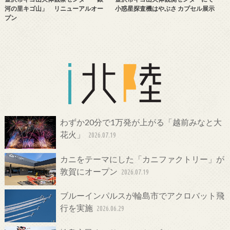
河の里キゴ山」 リニューアルオー
小惑星探査機はやぶさ カプセル展示
プン
わずか20分で1万発が上がる「越前みなと大
花火」
2026.07.19
カニをテーマにした「カニファクトリー」が
敦賀にオープン
2026.07.19
ブルーインパルスが輪島市でアクロバット飛
行を実施
2026.06.29