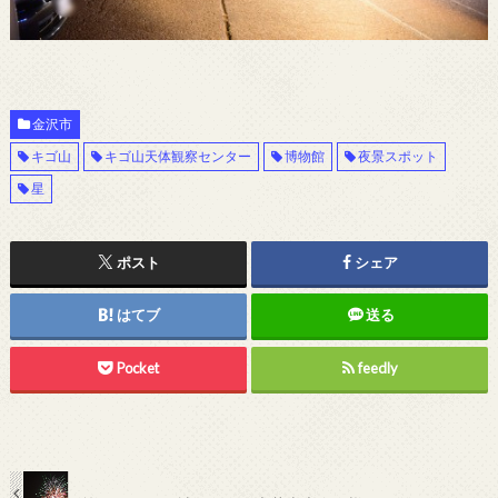
金沢市
キゴ山
キゴ山天体観察センター
博物館
夜景スポット
星
ポスト
シェア
はてブ
送る
Pocket
feedly