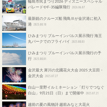
輪島市民まつり2026 ディズニースペシャル
パレードやF-35編隊飛行
2026.06.07
最新鋭のクルーズ船 飛鳥Ⅲが金沢港に初入
港
2025.08.10
ひみまつり ブルーインパルス展示飛行 海王
丸パークでのフライバイ
2025.08.03
ひみまつり ブルーインパルス展示飛行の予
行
2025.08.01
金沢最大 犀川の北國花火大会 2025 大豆田・
金沢大会
2025.07.27
白山一里野イルミネーション「灯りでつなぐ
白山」9月21日（日）まで開催中
2025.07.21
越前の夏の風物詩 越前みなと大花火