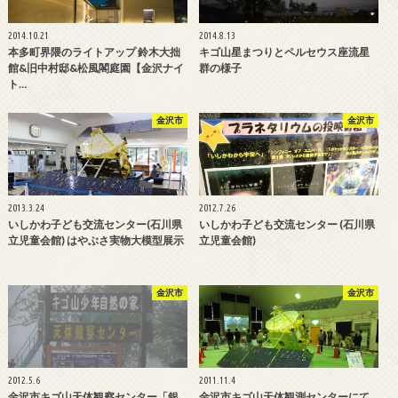
2014.10.21
2014.8.13
本多町界隈のライトアップ 鈴木大拙
キゴ山星まつりとペルセウス座流星
館&旧中村邸&松風閣庭園【金沢ナイ
群の様子
ト…
金沢市
金沢市
2013.3.24
2012.7.26
いしかわ子ども交流センター(石川県
いしかわ子ども交流センター (石川県
立児童会館) はやぶさ実物大模型展示
立児童会館)
金沢市
金沢市
2012.5.6
2011.11.4
金沢市キゴ山天体観察センター「銀
金沢市キゴ山天体観測センターにて