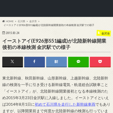
HOME
石川県
金沢市
イーストアイ(E926形S51編成)が北陸新幹線開業後初の本線検測 金沢駅での様子
2015.03.24
金沢市
イーストアイ(E926形S51編成)が北陸新幹線開業
後初の本線検測 金沢駅での様子
東北新幹線、秋田新幹線、山形新幹線、上越新幹線、北陸新幹
線の検測を一手に引き受ける新幹線電気・軌道総合試験車こと
「イーストアイ」が、北陸新幹線開業後初となる本線検測のた
め2015年3月23日金沢駅に入線しました。イーストアイといえ
ば2014年8月1日に
初めて石川県を走行した新幹線車両
でもあり
ますが、以降開業前まで何度か北陸新幹線の検測も行っていま