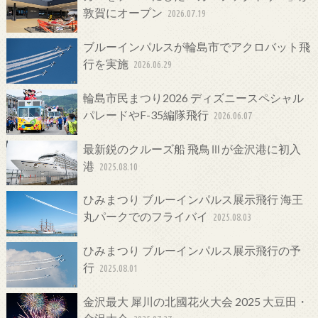
敦賀にオープン
2026.07.19
ブルーインパルスが輪島市でアクロバット飛
行を実施
2026.06.29
輪島市民まつり2026 ディズニースペシャル
パレードやF-35編隊飛行
2026.06.07
最新鋭のクルーズ船 飛鳥Ⅲが金沢港に初入
港
2025.08.10
ひみまつり ブルーインパルス展示飛行 海王
丸パークでのフライバイ
2025.08.03
ひみまつり ブルーインパルス展示飛行の予
行
2025.08.01
金沢最大 犀川の北國花火大会 2025 大豆田・