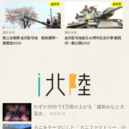
金沢市
金沢市
2013.4.14
2012.9.30
陸上自衛隊 金沢駐屯地 観桜週間一
金沢駐屯地創立62周年記念行事 観閲
般開放2013
式一般公開2012
わずか20分で1万発が上がる「越前みなと大
花火」
2026.07.19
カニをテーマにした「カニファクトリー」が