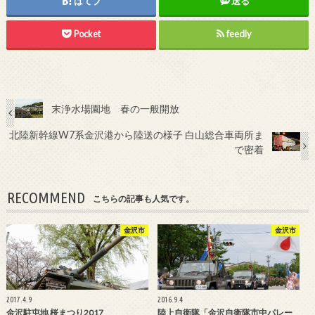
はてブ
送る
Pocket
feedly
末浄水場園地 春の一般開放
北陸新幹線W7系金沢港から陸送の様子 白山総合車両所ま
で密着
RECOMMEND
こちらの記事も人気です。
金沢市
金沢市
2017.4.9
2016.9.4
金沢駐屯地 桜まつり2017
陸上自衛隊「金沢自衛隊市中パレー