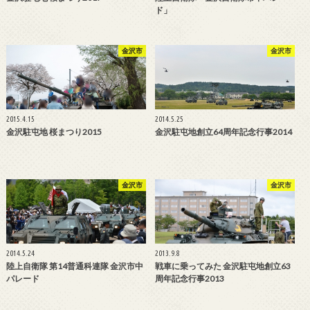
ド」
金沢市
金沢市
2015.4.15
2014.5.25
金沢駐屯地 桜まつり2015
金沢駐屯地創立64周年記念行事2014
金沢市
金沢市
2014.5.24
2013.9.8
陸上自衛隊 第14普通科連隊 金沢市中
戦車に乗ってみた 金沢駐屯地創立63
パレード
周年記念行事2013