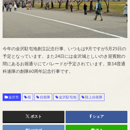
今年の金沢駐屯地創立記念行事、いつもは9月ですが5月25日の
予定となっています。また24日には金沢城としいのき迎賓館の
間にあるお堀通りにてパレードが予定されています。第14普通
科連隊の創隊60周年記念行事です。
金沢市
桜
自衛隊
金沢駐屯地
陸上自衛隊
ポスト
シェア