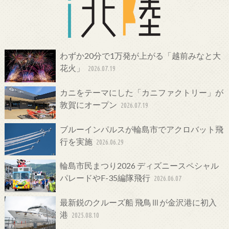
わずか20分で1万発が上がる「越前みなと大
花火」
2026.07.19
カニをテーマにした「カニファクトリー」が
敦賀にオープン
2026.07.19
ブルーインパルスが輪島市でアクロバット飛
行を実施
2026.06.29
輪島市民まつり2026 ディズニースペシャル
パレードやF-35編隊飛行
2026.06.07
最新鋭のクルーズ船 飛鳥Ⅲが金沢港に初入
港
2025.08.10