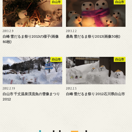
白山市
白山市
2013.2.9
2013.2.2
白峰 雪だるま祭り2013の様子(画像
桑島 雪だるま祭り2013(画像50枚)
80枚)
白山市
白山市
2012.2.19
2012.2.5
白山市 千丈温泉渓流魚の雪像まつり
白峰 雪だるま祭り 2012石川県白山市
2012