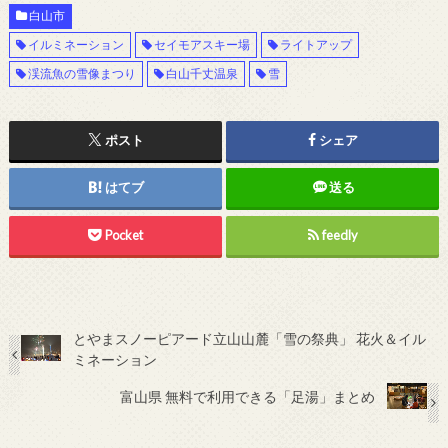
白山市
イルミネーション
セイモアスキー場
ライトアップ
渓流魚の雪像まつり
白山千丈温泉
雪
ポスト
シェア
はてブ
送る
Pocket
feedly
とやまスノーピアード立山山麓「雪の祭典」 花火＆イル
ミネーション
富山県 無料で利用できる「足湯」まとめ