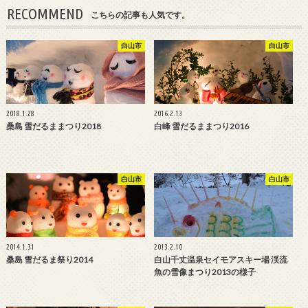
RECOMMEND
こちらの記事も人気です。
白山市
白山市
2018.1.28
2016.2.13
桑島 雪だるままつり2018
白峰 雪だるままつり2016
白山市
白山市
2014.1.31
2013.2.10
桑島 雪だるま祭り2014
白山千丈温泉セイモアスキー場 渓流
魚の雪像まつり2013の様子