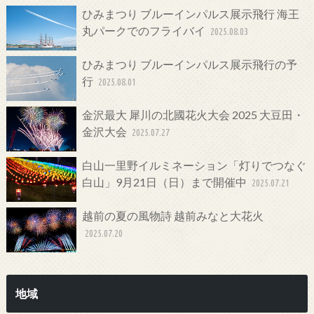
ひみまつり ブルーインパルス展示飛行 海王
丸パークでのフライバイ
2025.08.03
ひみまつり ブルーインパルス展示飛行の予
行
2025.08.01
金沢最大 犀川の北國花火大会 2025 大豆田・
金沢大会
2025.07.27
白山一里野イルミネーション「灯りでつなぐ
白山」9月21日（日）まで開催中
2025.07.21
越前の夏の風物詩 越前みなと大花火
2025.07.20
地域