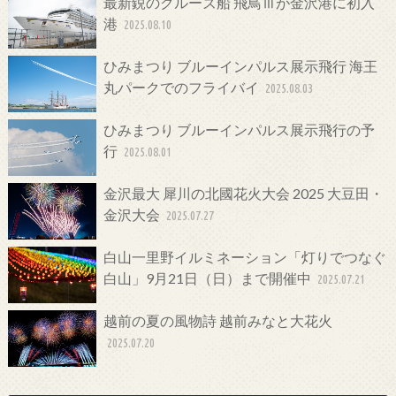
最新鋭のクルーズ船 飛鳥Ⅲが金沢港に初入
港
2025.08.10
ひみまつり ブルーインパルス展示飛行 海王
丸パークでのフライバイ
2025.08.03
ひみまつり ブルーインパルス展示飛行の予
行
2025.08.01
金沢最大 犀川の北國花火大会 2025 大豆田・
金沢大会
2025.07.27
白山一里野イルミネーション「灯りでつなぐ
白山」9月21日（日）まで開催中
2025.07.21
越前の夏の風物詩 越前みなと大花火
2025.07.20