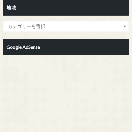
地域
Google AdSense