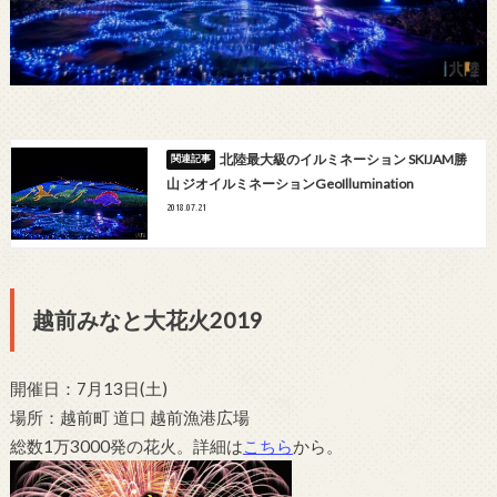
北陸最大級のイルミネーション SKIJAM勝
山 ジオイルミネーションGeoIllumination
2018.07.21
越前みなと大花火2019
開催日：
7月13日(土)
場所：越前町 道口 越前漁港広場
総数1万3000発の花火。詳細は
こちら
から。