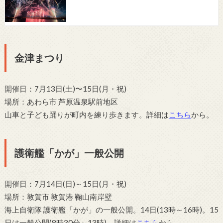
金津まつり
開催日：7月13日(土)〜15日(月・祝)
場所：あわら市 芦原温泉駅前地区
山車と子ども踊りが町内を練り歩きます。詳細は
こちら
から。
護衛艦「かが」一般公開
開催日：7月14日(日)～15日(月・祝)
場所：敦賀市 敦賀港 鞠山南岸壁
海上自衛隊 護衛艦「かが」の一般公開。14日(13時～16時)。15
日は一般公開(8時30分～13時)。詳細は
こちら
から。