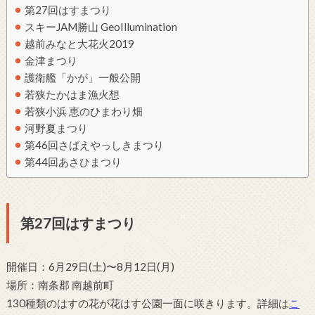
第27回はすまつり
スキーJAM勝山 GeoIllumination
越前みなと大花火2019
金津まつり
護衛艦「かが」一般公開
若狭たかはま漁火想
若狭小浜 恵のひまわり畑
河野夏まつり
第46回さばえやっしきまつり
第44回あさひまつり
第27回はすまつり
開催日：6月29日(土)〜8月12日(月)
場所：南条郡 南越前町
130種類のはすの花が花はす公園一面に咲きります。詳細は
こ