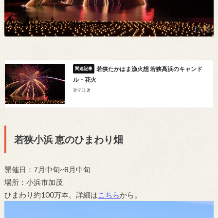
若狭たかはま漁火想 若狭高浜のキャンド
ル・花火
2017.08.20
若狭小浜 恵のひまわり畑
開催日：7月中旬~8月中旬
場所：小浜市加茂
ひまわり約100万本。詳細は
こちら
から。