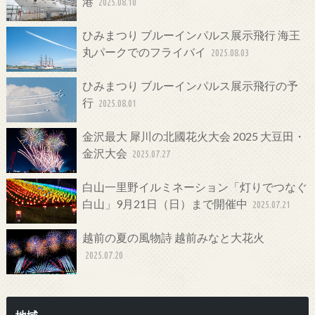
港
2025.08.10
ひみまつり ブルーインパルス展示飛行 海王
丸パークでのフライバイ
2025.08.03
ひみまつり ブルーインパルス展示飛行の予
行
2025.08.01
金沢最大 犀川の北國花火大会 2025 大豆田・
金沢大会
2025.07.27
白山一里野イルミネーション「灯りでつなぐ
白山」9月21日（日）まで開催中
2025.07.21
越前の夏の風物詩 越前みなと大花火
2025.07.20