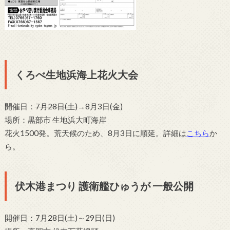
くろべ生地浜海上花火大会
開催日：
7月28日(土)
→8月3日(金)
場所：黒部市 生地浜大町海岸
花火1500発。荒天候のため、8月3日に順延。詳細は
こちら
か
ら。
伏木港まつり 護衛艦ひゅうが 一般公開
開催日：7月28日(土)～29日(日)