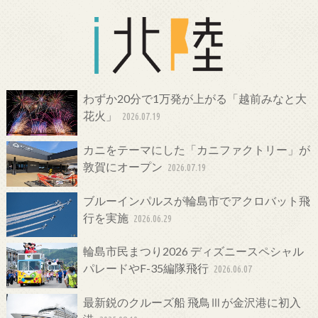
わずか20分で1万発が上がる「越前みなと大
花火」
2026.07.19
カニをテーマにした「カニファクトリー」が
敦賀にオープン
2026.07.19
ブルーインパルスが輪島市でアクロバット飛
行を実施
2026.06.29
輪島市民まつり2026 ディズニースペシャル
パレードやF-35編隊飛行
2026.06.07
最新鋭のクルーズ船 飛鳥Ⅲが金沢港に初入