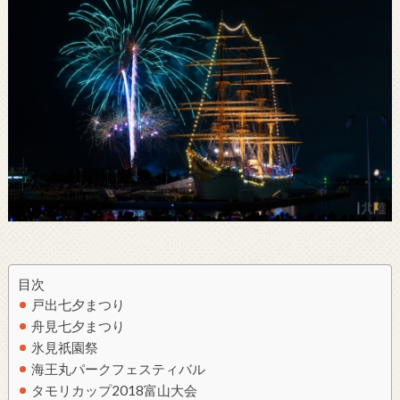
目次
戸出七夕まつり
舟見七夕まつり
氷見祇園祭
海王丸パークフェスティバル
タモリカップ2018富山大会