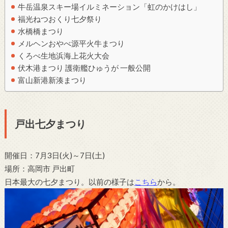
牛岳温泉スキー場イルミネーション「虹のかけはし」
福光ねつおくり七夕祭り
水橋橋まつり
メルヘンおやべ源平火牛まつり
くろべ生地浜海上花火大会
伏木港まつり 護衛艦ひゅうが 一般公開
富山新港新湊まつり
戸出七夕まつり
開催日：7月3日(火)～7日(土)
場所：高岡市 戸出町
日本最大の七夕まつり。以前の様子は
こちら
から。