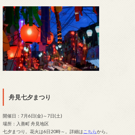
舟見七夕まつり
開催日：7月6日(金)～7日(土)
場所：入善町 舟見地区
七夕まつり。花火は6日20時～。詳細は
こちら
から。