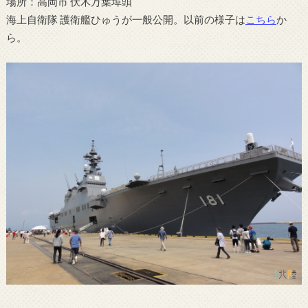
場所：高岡市 伏木万葉埠頭
海上自衛隊 護衛艦ひゅうが一般公開。以前の様子は
こちら
か
ら。