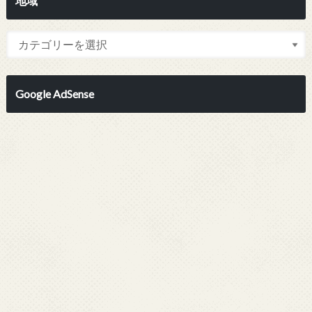
地域
Google AdSense