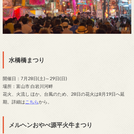
水橋橋まつり
開催日：7月28日(土)～29日(日)
場所：富山市 白岩川河畔
花火、火流し ほか。台風のため、28日の花火は8月19日へ延
期。詳細は
こちら
から。
メルヘンおやべ源平火牛まつり