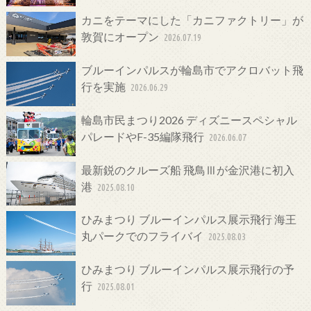
カニをテーマにした「カニファクトリー」が
敦賀にオープン
2026.07.19
ブルーインパルスが輪島市でアクロバット飛
行を実施
2026.06.29
輪島市民まつり2026 ディズニースペシャル
パレードやF-35編隊飛行
2026.06.07
最新鋭のクルーズ船 飛鳥Ⅲが金沢港に初入
港
2025.08.10
ひみまつり ブルーインパルス展示飛行 海王
丸パークでのフライバイ
2025.08.03
ひみまつり ブルーインパルス展示飛行の予
行
2025.08.01