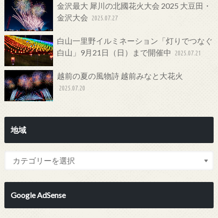
金沢最大 犀川の北國花火大会 2025 大豆田・
金沢大会
2025.07.27
白山一里野イルミネーション「灯りでつなぐ
白山」9月21日（日）まで開催中
2025.07.21
越前の夏の風物詩 越前みなと大花火
2025.07.20
地域
Google AdSense