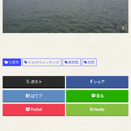
七尾市
イルカウォッチング
能登島
自然
ポスト
シェア
はてブ
送る
Pocket
feedly