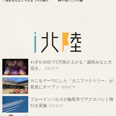
一里野まんぷくりんまつりの様子
綿ヶ滝いこいの森
わずか20分で1万発が上がる「越前みなと大
花火」
2026.07.19
カニをテーマにした「カニファクトリー」が
敦賀にオープン
2026.07.19
ブルーインパルスが輪島市でアクロバット飛
行を実施
2026.06.29