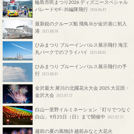
輪島市民まつり2026 ディズニースペシャル
パレードやF-35編隊飛行
2026.06.07
最新鋭のクルーズ船 飛鳥Ⅲが金沢港に初入
港
2025.08.10
ひみまつり ブルーインパルス展示飛行 海王
丸パークでのフライバイ
2025.08.03
ひみまつり ブルーインパルス展示飛行の予
行
2025.08.01
金沢最大 犀川の北國花火大会 2025 大豆田・
金沢大会
2025.07.27
白山一里野イルミネーション「灯りでつなぐ
白山」9月21日（日）まで開催中
2025.07.21
越前の夏の風物詩 越前みなと大花火