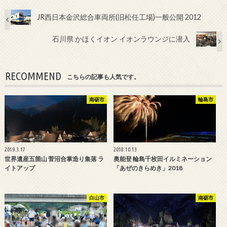
JR西日本金沢総合車両所(旧松任工場)一般公開 2012
石川県 かほくイオン イオンラウンジに潜入
RECOMMEND
こちらの記事も人気です。
南砺市
輪島市
2019.3.17
2018.10.13
世界遺産五箇山 菅沼合掌造り集落 ラ
奥能登 輪島千枚田イルミネーション
イトアップ
「あぜのきらめき」2018
白山市
南砺市