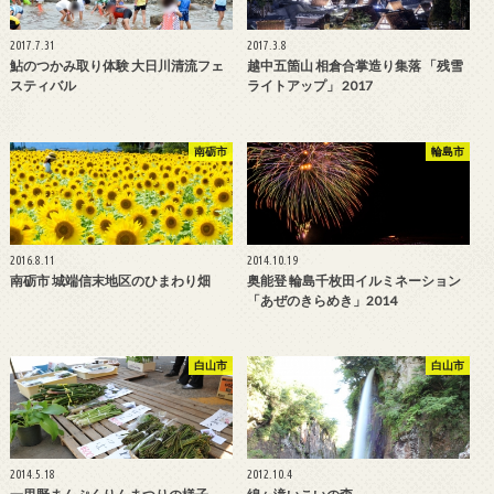
2017.7.31
2017.3.8
鮎のつかみ取り体験 大日川清流フェ
越中五箇山 相倉合掌造り集落 「残雪
スティバル
ライトアップ」 2017
南砺市
輪島市
2016.8.11
2014.10.19
南砺市 城端信末地区のひまわり畑
奥能登 輪島千枚田イルミネーション
「あぜのきらめき」2014
白山市
白山市
2014.5.18
2012.10.4