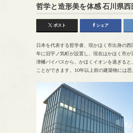
哲学と造形美を体感 石川県西
ポスト
シェア
日本を代表する哲学者、現かほく市出身の西田
年に旧宇ノ気町が設置し、現在はかほく市が
津幡バイパスから、かほくイオンを過ぎると
ことができます。10年以上前の建築物には