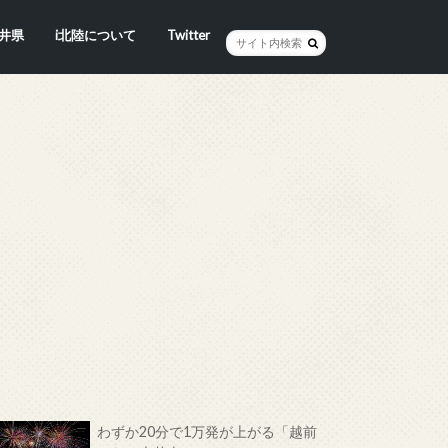
井県
i北陸について
Twitter
井市
賀市
浜市
野市
井市
越前町
山市
前町
狭町
浜町
わら市
平寺町
田町
江市
おい町
浜町
わずか20分で1万発が上がる「越前