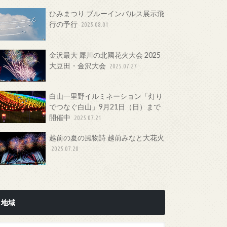
ひみまつり ブルーインパルス展示飛
行の予行
2025.08.01
金沢最大 犀川の北國花火大会 2025
大豆田・金沢大会
2025.07.27
白山一里野イルミネーション「灯り
でつなぐ白山」9月21日（日）まで
開催中
2025.07.21
越前の夏の風物詩 越前みなと大花火
2025.07.20
地域