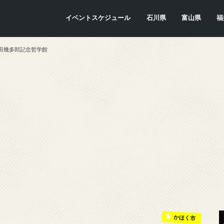
イベントスケジュール
石川県
富山県
福
金沢市
七尾市
内灘町
川北町
かほく市
能美市
穴水町
小松市
輪島市
珠洲市
白山市
能登町
津幡町
志賀町
宝達志水町
中能登町
野々市市
加賀市
羽咋市
富山市
氷見市
入善町
南砺市
立山町
上市町
射水市
朝日町
砺波市
小矢部市
魚津市
舟橋村
黒部市
高岡市
滑川市
福
敦
小
大
坂
南
勝
越
若
美
あ
永
池
鯖
お
高
田幾多郎記念哲学館
かほく市