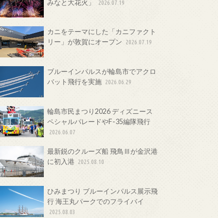
みなと大花火」
2026.07.19
カニをテーマにした「カニファクト
リー」が敦賀にオープン
2026.07.19
ブルーインパルスが輪島市でアクロ
バット飛行を実施
2026.06.29
輪島市民まつり2026 ディズニース
ペシャルパレードやF-35編隊飛行
2026.06.07
最新鋭のクルーズ船 飛鳥Ⅲが金沢港
に初入港
2025.08.10
ひみまつり ブルーインパルス展示飛
行 海王丸パークでのフライバイ
2025.08.03