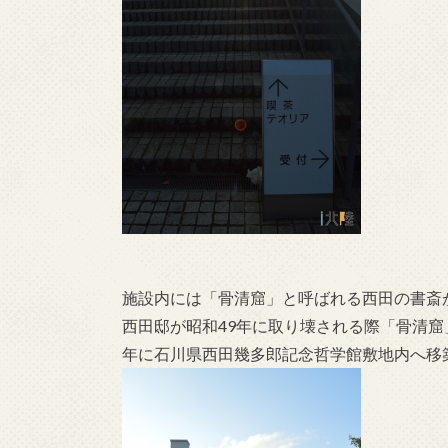
施設内には「骨清窟」と呼ばれる西田の書斎
西田邸が昭和49年に取り壊される際「骨清窟
年に石川県西田幾多郎記念哲学館敷地内へ移