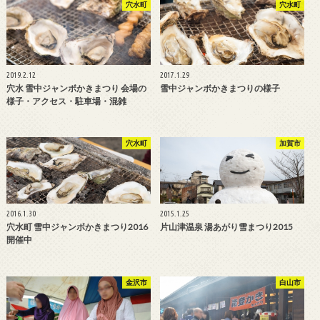
穴水町
穴水町
2019.2.12
2017.1.29
穴水 雪中ジャンボかきまつり 会場の
雪中ジャンボかきまつりの様子
様子・アクセス・駐車場・混雑
穴水町
加賀市
2016.1.30
2015.1.25
穴水町 雪中ジャンボかきまつり2016
片山津温泉 湯あがり雪まつり2015
開催中
金沢市
白山市