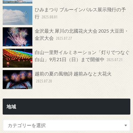
ひみまつり ブルーインパルス展示飛行の予
行
2025.08.01
金沢最大 犀川の北國花火大会 2025 大豆田・
金沢大会
2025.07.27
白山一里野イルミネーション「灯りでつなぐ
白山」9月21日（日）まで開催中
2025.07.21
越前の夏の風物詩 越前みなと大花火
2025.07.20
地域