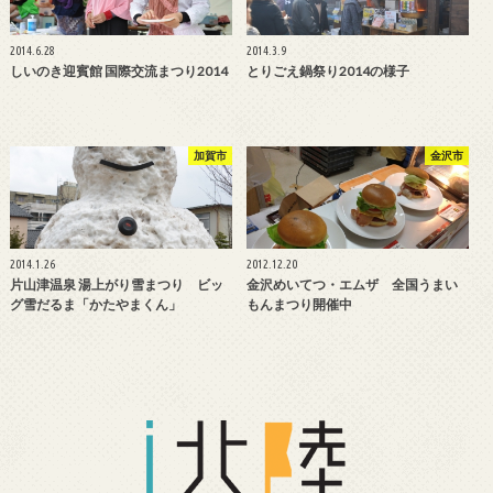
2014.6.28
2014.3.9
しいのき迎賓館 国際交流まつり2014
とりごえ鍋祭り2014の様子
加賀市
金沢市
2014.1.26
2012.12.20
片山津温泉 湯上がり雪まつり ビッ
金沢めいてつ・エムザ 全国うまい
グ雪だるま「かたやまくん」
もんまつり開催中