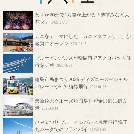
わずか20分で1万発が上がる「越前みなと大
花火」
2026.07.19
カニをテーマにした「カニファクトリー」が
敦賀にオープン
2026.07.19
ブルーインパルスが輪島市でアクロバット飛
行を実施
2026.06.29
輪島市民まつり2026 ディズニースペシャル
パレードやF-35編隊飛行
2026.06.07
最新鋭のクルーズ船 飛鳥Ⅲが金沢港に初入
港
2025.08.10
ひみまつり ブルーインパルス展示飛行 海王
丸パークでのフライバイ
2025.08.03