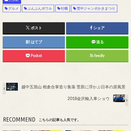
グルメ
ぶんぶんボウル
牡蠣
雪中ジャンボかきまつり
ポスト
シェア
はてブ
送る
Pocket
feedly
越中五箇山 相倉合掌造り集落 雪原に浮かぶ日本の原風景
2018金沢輸入車ショウ
RECOMMEND
こちらの記事も人気です。