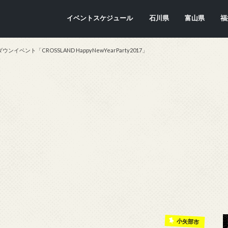
イベントスケジュール
石川県
富山県
福
金沢市
七尾市
内灘町
川北町
かほく市
能美市
穴水町
小松市
輪島市
珠洲市
白山市
能登町
津幡町
志賀町
宝達志水町
中能登町
野々市市
加賀市
羽咋市
富山市
氷見市
入善町
南砺市
立山町
上市町
射水市
朝日町
砺波市
小矢部市
魚津市
舟橋村
黒部市
高岡市
滑川市
福
敦
小
大
坂
南
勝
越
若
美
あ
永
池
鯖
お
高
ント「CROSSLAND HappyNewYearParty2017」
小矢部市