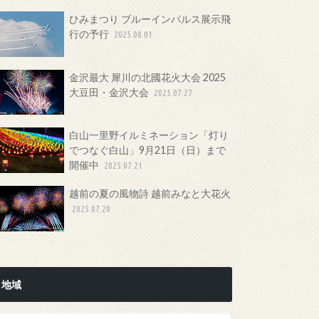
ひみまつり ブルーインパルス展示飛
行の予行
2025.08.01
金沢最大 犀川の北國花火大会 2025
大豆田・金沢大会
2025.07.27
白山一里野イルミネーション「灯り
でつなぐ白山」9月21日（日）まで
開催中
2025.07.21
越前の夏の風物詩 越前みなと大花火
2025.07.20
地域