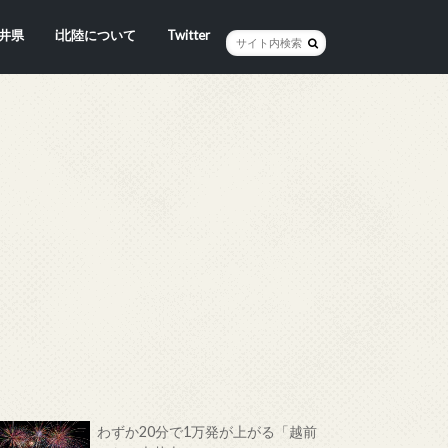
井県
i北陸について
Twitter
井市
賀市
浜市
野市
井市
越前町
山市
前町
狭町
浜町
わら市
平寺町
田町
江市
おい町
浜町
わずか20分で1万発が上がる「越前