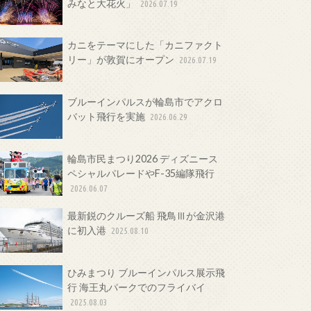
みなと大花火」
2026.07.19
カニをテーマにした「カニファクト
リー」が敦賀にオープン
2026.07.19
ブルーインパルスが輪島市でアクロ
バット飛行を実施
2026.06.29
輪島市民まつり2026 ディズニース
ペシャルパレードやF-35編隊飛行
2026.06.07
最新鋭のクルーズ船 飛鳥Ⅲが金沢港
に初入港
2025.08.10
ひみまつり ブルーインパルス展示飛
行 海王丸パークでのフライバイ
2025.08.03