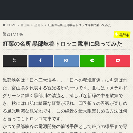
HOME
富山県
黒部市
紅葉の名所 黒部峡谷トロッコ電車に乗ってみた
2017.11.06
黒部市
紅葉の名所 黒部峡谷トロッコ電車に乗ってみた
黒部峡谷は「日本三大渓谷」、「日本の秘境百選」にも選ばれ
た、富山県を代表する観光名所の一つです。夏にはエメラルド
グリーンに輝く黒部川の清流と、涼しげな新緑の中を散策で
き、秋には山肌に綺麗な紅葉が現れ、四季折々の景観が楽しめ
る風光明媚な観光地です。この絶景を最大限楽しめる方法は何
と言ってもトロッコ電車です。
かつて黒部峡谷の電源開発の輸送手段として終点の欅平まで専