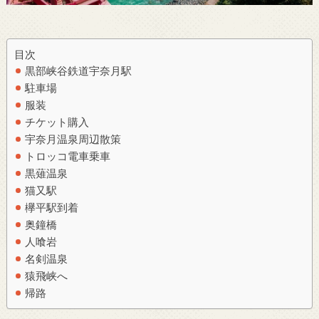
目次
黒部峡谷鉄道宇奈月駅
駐車場
服装
チケット購入
宇奈月温泉周辺散策
トロッコ電車乗車
黒薙温泉
猫又駅
欅平駅到着
奥鐘橋
人喰岩
名剣温泉
猿飛峡へ
帰路