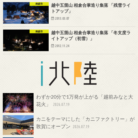
南砺市
越中五箇山 相倉合掌造り集落 「残雪ライ
トアップ」
2013.03.07
南砺市
越中五箇山 相倉合掌造り集落 「冬支度ラ
イトアップ（初雪）」
2012.11.24
わずか20分で1万発が上がる「越前みなと大
花火」
2026.07.19
カニをテーマにした「カニファクトリー」が
敦賀にオープン
2026.07.19