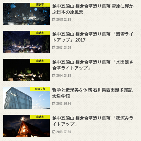
南砺市
越中五箇山 相倉合掌造り集落 雪原に浮か
ぶ日本の原風景
2018.02.18
南砺市
越中五箇山 相倉合掌造り集落 「残雪ライ
トアップ」 2017
2017.03.08
南砺市
越中五箇山 相倉合掌造り集落 「水田逆さ
合掌ライトアップ」
2014.05.18
かほく市
哲学と造形美を体感 石川県西田幾多郎記
念哲学館
2013.10.24
南砺市
越中五箇山 相倉合掌造り集落 「夜涼みラ
イトアップ」
2013.07.20