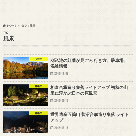
HOME
タグ : 風景
TAG
風景
大野市
刈込池の紅葉が見ごろ 行き方、駐車場、
混雑情報
2019.11.02
南砺市
相倉合掌造り集落ライトアップ 初秋の山
里に浮かぶ日本の原風景
2019.09.15
南砺市
世界遺産五箇山 菅沼合掌造り集落 ライト
アップ
2019.03.17