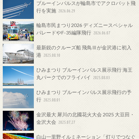
ブルーインパルスが輪島市でアクロバット飛
行を実施
2026.06.29
輪島市民まつり2026 ディズニースペシャル
パレードやF-35編隊飛行
2026.06.07
最新鋭のクルーズ船 飛鳥Ⅲが金沢港に初入
港
2025.08.10
ひみまつり ブルーインパルス展示飛行 海王
丸パークでのフライバイ
2025.08.03
ひみまつり ブルーインパルス展示飛行の予
行
2025.08.01
金沢最大 犀川の北國花火大会 2025 大豆田・
金沢大会
2025.07.27
白山一里野イルミネーション「灯りでつなぐ