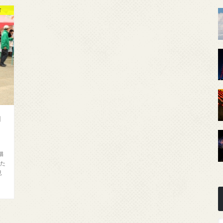
市
コ
描
れた
見