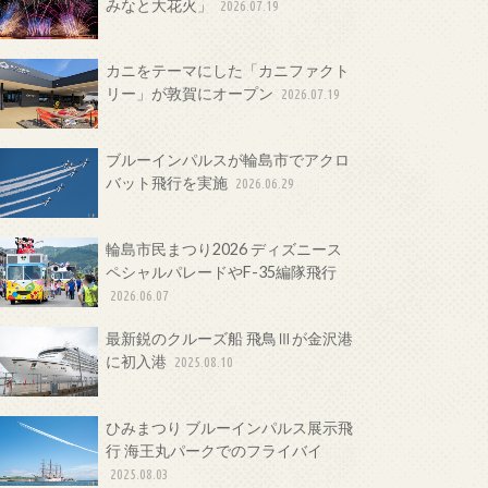
みなと大花火」
2026.07.19
カニをテーマにした「カニファクト
リー」が敦賀にオープン
2026.07.19
ブルーインパルスが輪島市でアクロ
バット飛行を実施
2026.06.29
輪島市民まつり2026 ディズニース
ペシャルパレードやF-35編隊飛行
2026.06.07
最新鋭のクルーズ船 飛鳥Ⅲが金沢港
に初入港
2025.08.10
ひみまつり ブルーインパルス展示飛
行 海王丸パークでのフライバイ
2025.08.03