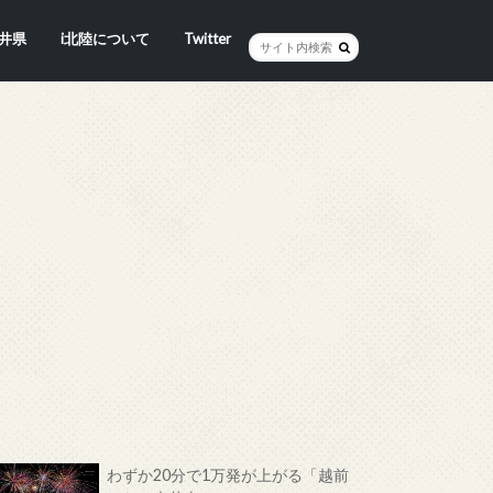
井県
i北陸について
Twitter
井市
賀市
浜市
野市
井市
越前町
山市
前町
狭町
浜町
わら市
平寺町
田町
江市
おい町
浜町
わずか20分で1万発が上がる「越前