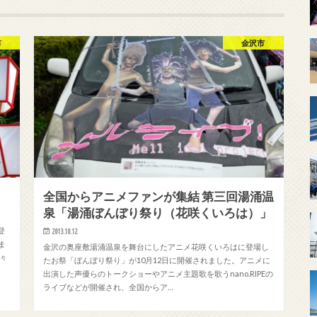
市
金沢市
全国からアニメファンが集結 第三回湯涌温
泉「湯涌ぼんぼり祭り（花咲くいろは）」
登
2013.10.12
ま
金沢の奥座敷湯涌温泉を舞台にしたアニメ花咲くいろはに登場し
々
たお祭「ぼんぼり祭り」が10月12日に開催されました。アニメに
出演した声優らのトークショーやアニメ主題歌を歌うnano.RIPEの
ライブなどが開催され、全国からア…