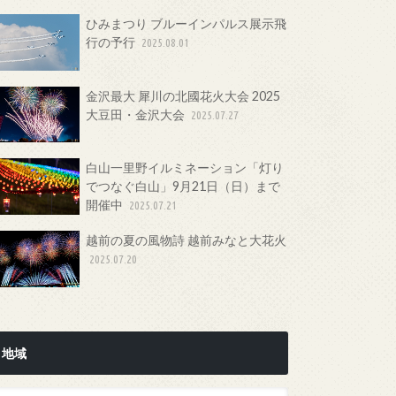
ひみまつり ブルーインパルス展示飛
行の予行
2025.08.01
金沢最大 犀川の北國花火大会 2025
大豆田・金沢大会
2025.07.27
白山一里野イルミネーション「灯り
でつなぐ白山」9月21日（日）まで
開催中
2025.07.21
越前の夏の風物詩 越前みなと大花火
2025.07.20
地域