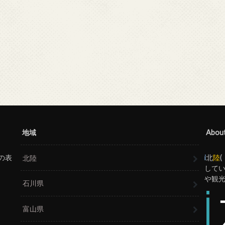
地域
Abou
の表
i
北
陸
北陸
してい
や観
石川県
富山県