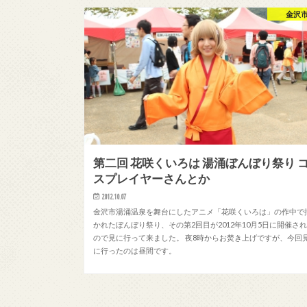
金沢
第二回 花咲くいろは 湯涌ぼんぼり祭り 
スプレイヤーさんとか
2012.10.07
金沢市湯涌温泉を舞台にしたアニメ「花咲くいろは」の作中で
かれたぼんぼり祭り、その第2回目が2012年10月5日に開催さ
ので見に行って来ました。 夜8時からお焚き上げですが、今回
に行ったのは昼間です。