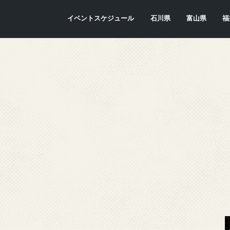
イベントスケジュール
石川県
富山県
福
金沢市
七尾市
内灘町
川北町
かほく市
能美市
穴水町
小松市
輪島市
珠洲市
白山市
能登町
津幡町
志賀町
宝達志水町
中能登町
野々市市
加賀市
羽咋市
富山市
氷見市
入善町
南砺市
立山町
上市町
射水市
朝日町
砺波市
小矢部市
魚津市
舟橋村
黒部市
高岡市
滑川市
福
敦
小
大
坂
南
勝
越
若
美
あ
永
池
鯖
お
高