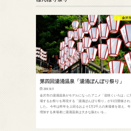
金沢
第四回湯涌温泉「湯涌ぼんぼり祭り」
2014.10.11
金沢市の湯涌温泉がモデルになったアニメ「花咲くいろは」に
場するお祭りを再現する「湯涌ぼんぼり祭り」が11日開催され
した。 今年は昨年を上回るおよそ1万2千人の来場者を迎え、年
増加する来場者に湯涌温泉は大きな賑わいを…