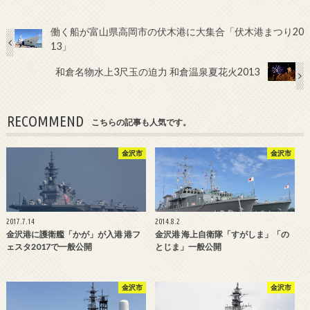
働く船が富山県高岡市の伏木港に大集合「伏木港まつり20
13」
和倉名物水上3尺玉の迫力 和倉温泉夏花火2013
RECOMMEND
こちらの記事も人気です。
金沢市
金沢市
2017.7.14
2014.8.2
金沢港に護衛艦「かが」が入港 港フ
金沢港 海上自衛隊「すがしま」「の
ェスタ2017で一般公開
とじま」一般公開
金沢市
金沢市