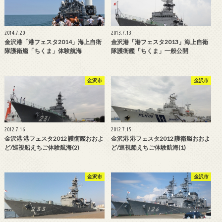
2014.7.20
2013.7.13
金沢港「港フェスタ2014」海上自衛
金沢港「港フェスタ2013」海上自衛
隊護衛艦「ちくま」体験航海
隊護衛艦「ちくま」一般公開
金沢市
金沢市
2012.7.16
2012.7.15
金沢港 港フェスタ2012 護衛艦おおよ
金沢港 港フェスタ2012 護衛艦おおよ
ど/巡視船えちご体験航海(2)
ど/巡視船えちご体験航海(1)
金沢市
金沢市