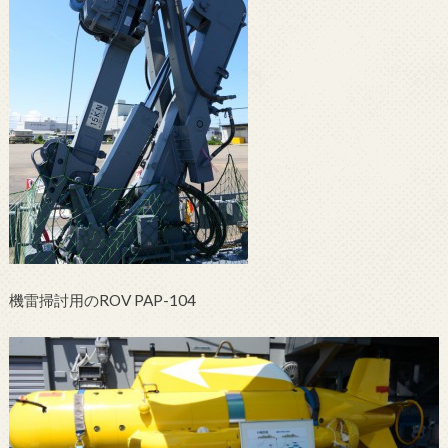
機雷掃討用のROV PAP-104