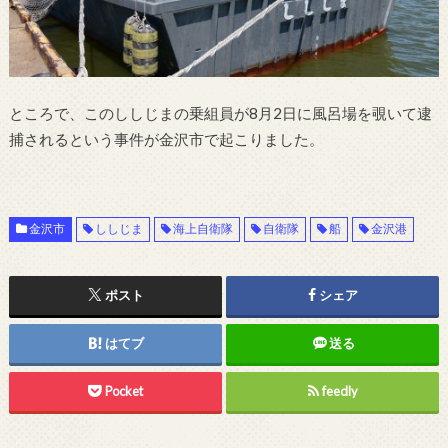
ところで、このししじまの乗組員が8月2日に風呂場を覗いて逮
捕されるという事件が金沢市で起こりました。
金沢市
ししじま
海上自衛隊
自衛隊
船
金沢港
ポスト
シェア
はてブ
送る
Pocket
feedly