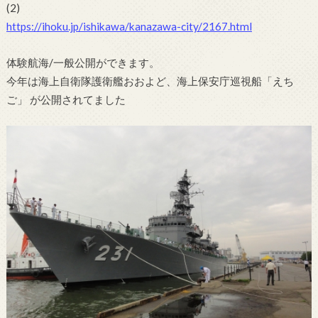
(2)
https://ihoku.jp/ishikawa/kanazawa-city/2167.html
体験航海/一般公開ができます。
今年は海上自衛隊護衛艦おおよど、海上保安庁巡視船「えち
ご」 が公開されてました