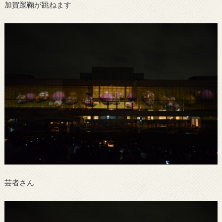
加賀蹴鞠が跳ねます
芸者さん