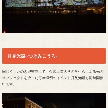
月見光路 -つきみこうろ-
同じくしいのき迎賓館にて、金沢工業大学の学生らによる光の
オブジェクトを扱った毎年恒例のイベント
月見光路
も同時開催
中です。