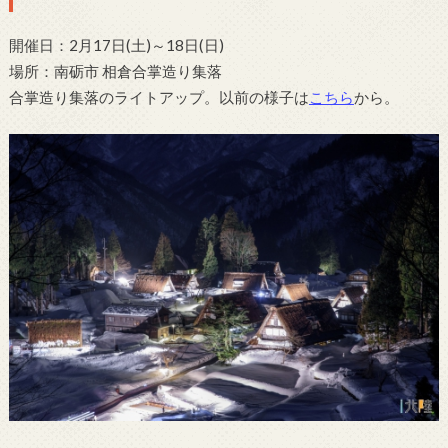
開催日：2月17日(土)～18日(日)
場所：南砺市 相倉合掌造り集落
合掌造り集落のライトアップ。以前の様子は
こちら
から。