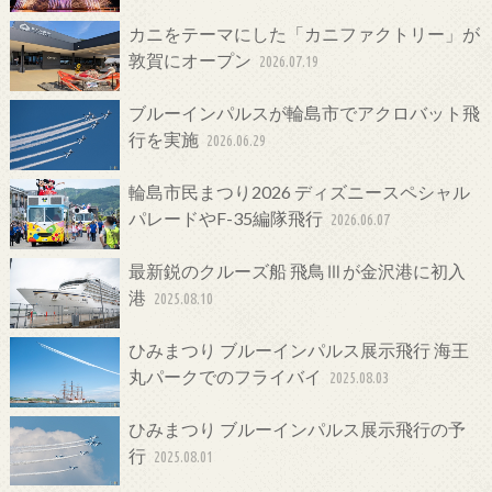
カニをテーマにした「カニファクトリー」が
敦賀にオープン
2026.07.19
ブルーインパルスが輪島市でアクロバット飛
行を実施
2026.06.29
輪島市民まつり2026 ディズニースペシャル
パレードやF-35編隊飛行
2026.06.07
最新鋭のクルーズ船 飛鳥Ⅲが金沢港に初入
港
2025.08.10
ひみまつり ブルーインパルス展示飛行 海王
丸パークでのフライバイ
2025.08.03
ひみまつり ブルーインパルス展示飛行の予
行
2025.08.01