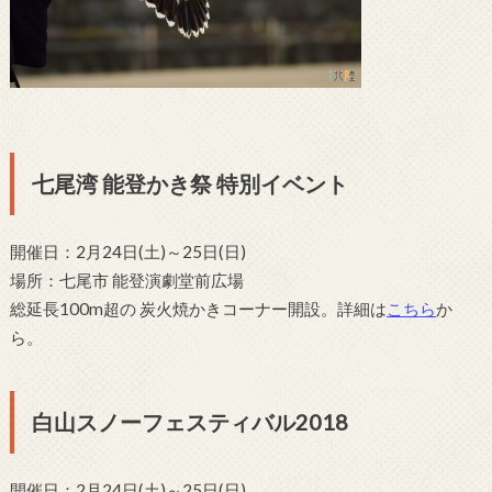
七尾湾 能登かき祭 特別イベント
開催日：2月24日(土)～25日(日)
場所：七尾市 能登演劇堂前広場
総延長100m超の 炭火焼かきコーナー開設。詳細は
こちら
か
ら。
白山スノーフェスティバル2018
開催日：2月24日(土)～25日(日)