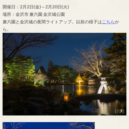
開催日：2月2日(金)～2月20日(火)
場所：金沢市 兼六園 金沢城公園
兼六園と金沢城の夜間ライトアップ。以前の様子は
こちら
か
ら。