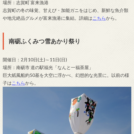
場所：志賀町 富来漁港
志賀町の冬の味覚、甘えび・加能ガニをはじめ、新鮮な魚介類
や地元絶品グルメが富来漁港に集結。詳細は
こちら
から。
南砺ふくみつ雪あかり祭り
開催日：2月10日(土)～11日(日)
場所：南砺市 道の駅福光「なんと一福茶屋」
巨大紙風船約50基を大空に浮かべ、幻想的な光景に。以前の様
子は
こちら
から。