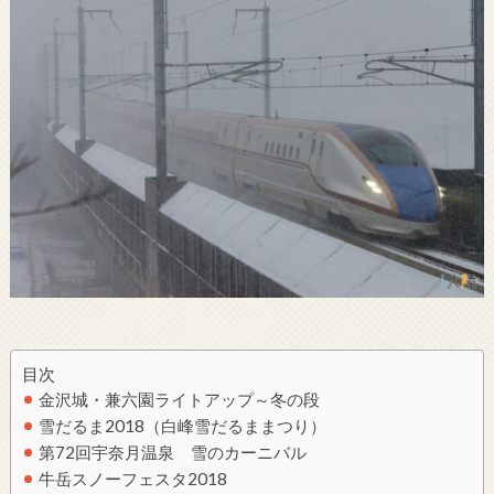
目次
金沢城・兼六園ライトアップ～冬の段
雪だるま2018（白峰雪だるままつり）
第72回宇奈月温泉 雪のカーニバル
牛岳スノーフェスタ2018