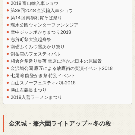
2018 富山輸入車ショウ
第38回2018 金沢輸入車ショウ
第14回 南砺利賀そば祭り
環水公園ウィンターファンタジア
雪中ジャンボかきまつり2018
志賀町祭大漁起舟祭
南砺ふくみつ雪あかり祭り
剣岳雪のフェスティバル
相倉合掌造り集落 雪原に浮かぶ日本の原風景
金沢城公園 鷹匠による放鷹術の実演イベント2018
七尾湾 能登かき祭 特別イベント
白山スノーフェスティバル2018
勝山左義長まつり
2018入善ラーメンまつり
金沢城・兼六園ライトアップ～冬の段