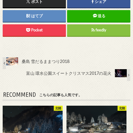
ポスト
シェア
はてブ
送る
Pocket
feedly
桑島 雪だるままつり2018
富山 環水公園スイートクリスマス2017の花火
RECOMMEND
こちらの記事も人気です。
北陸
北陸