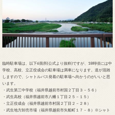
臨時駐車場は、以下6箇所(公式より抜粋)ですが、18時頃には中
学校、高校、立正佼成会の駐車場は満車になります。道が混雑
しますので、シャトルバス発着の駐車場へ向かうのがいいと思
います。
・武生第三中学校（福井県越前市村国２丁目３－５６）
・武生高校（福井県越前市八幡１丁目２５－１５）
・立正佼成会（福井県越前市村国２丁目２－２８）
・武生地方卸売市場（福井県越前市矢船町１７－８）※シャト