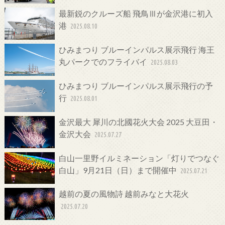
最新鋭のクルーズ船 飛鳥Ⅲが金沢港に初入
港
2025.08.10
ひみまつり ブルーインパルス展示飛行 海王
丸パークでのフライバイ
2025.08.03
ひみまつり ブルーインパルス展示飛行の予
行
2025.08.01
金沢最大 犀川の北國花火大会 2025 大豆田・
金沢大会
2025.07.27
白山一里野イルミネーション「灯りでつなぐ
白山」9月21日（日）まで開催中
2025.07.21
越前の夏の風物詩 越前みなと大花火
2025.07.20