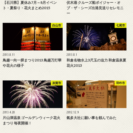
【石川県】夏休み7月～8月イベン
伏木港 クルーズ船ボイジャー・オ
ト・夏祭り・花火まとめ2015
ブ・ザ・シーズ出港見送りセレモニ
ー
白山市
七尾市
2013.8.11
2013.8.1
鳥越一向一揆まつり2013 鳥越万灯華
和倉名物水上3尺玉の迫力 和倉温泉夏
や花火の様子
花火2013
加賀市
羽咋市
2013.4.28
2012.12.9
片山津温泉 ゴールデンウィーク花火
氣多大社に願い事を頼んでみた
まつり 毎夜開催！