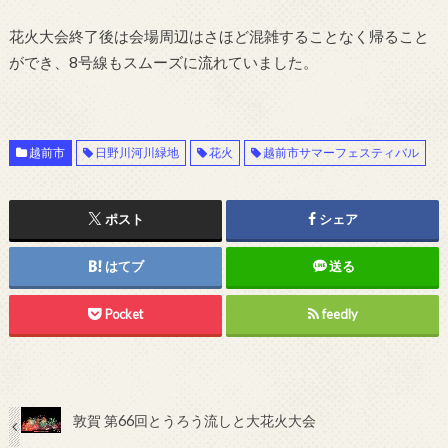
花火大会終了後は会場周辺はさほど混雑することなく帰ること
ができ、8号線もスムーズに流れていました。
越前市
日野川河川緑地
花火
越前市サマーフェスティバル
ポスト
シェア
はてブ
送る
Pocket
feedly
敦賀 第66回とうろう流しと大花火大会