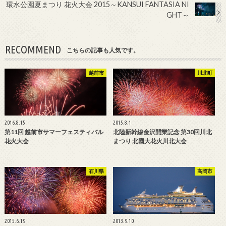
環水公園夏まつり 花火大会 2015～KANSUI FANTASIA NI
GHT～
RECOMMEND
こちらの記事も人気です。
越前市
川北町
2016.8.15
2015.8.1
第11回 越前市サマーフェスティバル
北陸新幹線金沢開業記念 第30回川北
花火大会
まつり 北國大花火川北大会
石川県
高岡市
2015.6.19
2013.9.10