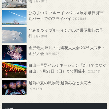
港
2025.08.10
ひみまつり ブルーインパルス展示飛行 海王
丸パークでのフライバイ
2025.08.03
ひみまつり ブルーインパルス展示飛行の予
行
2025.08.01
金沢最大 犀川の北國花火大会 2025 大豆田・
金沢大会
2025.07.27
白山一里野イルミネーション「灯りでつなぐ
白山」9月21日（日）まで開催中
2025.07.21
越前の夏の風物詩 越前みなと大花火
2025.07.20