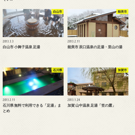
白山市
能美市
2013.3.3
2013.2.11
白山市 小舞子温泉 足湯
能美市 辰口温泉の足湯・里山の湯
石川県
加賀市
2013.2.11
2013.1.24
石川県 無料で利用できる「足湯」ま
加賀 山中温泉 足湯「笠の露」
とめ