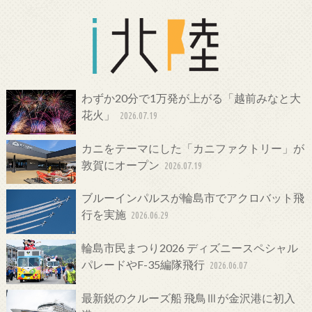
わずか20分で1万発が上がる「越前みなと大
花火」
2026.07.19
カニをテーマにした「カニファクトリー」が
敦賀にオープン
2026.07.19
ブルーインパルスが輪島市でアクロバット飛
行を実施
2026.06.29
輪島市民まつり2026 ディズニースペシャル
パレードやF-35編隊飛行
2026.06.07
最新鋭のクルーズ船 飛鳥Ⅲが金沢港に初入