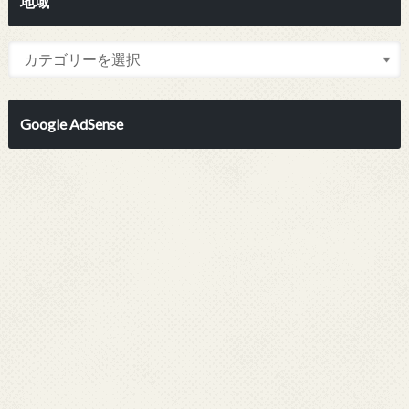
地域
Google AdSense