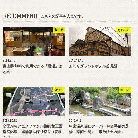
RECOMMEND
こちらの記事も人気です。
富山県
あわら市
2014.2.13
2013.11.13
富山県 無料で利用できる「足湯」ま
あわらグランドホテル前 足湯
とめ
金沢市
白山市
2013.10.12
2013.6.17
全国からアニメファンが集結 第三回
中宮温泉 白山スーパー林道手前の足
湯涌温泉「湯涌ぼんぼり祭り（花咲
湯「薬師の湯」「猿乃浄土の湯」
くい…