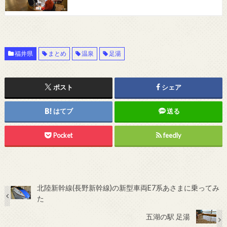
福井県
まとめ
温泉
足湯
ポスト
シェア
はてブ
送る
Pocket
feedly
北陸新幹線(長野新幹線)の新型車両E7系あさまに乗ってみ
た
五湖の駅 足湯