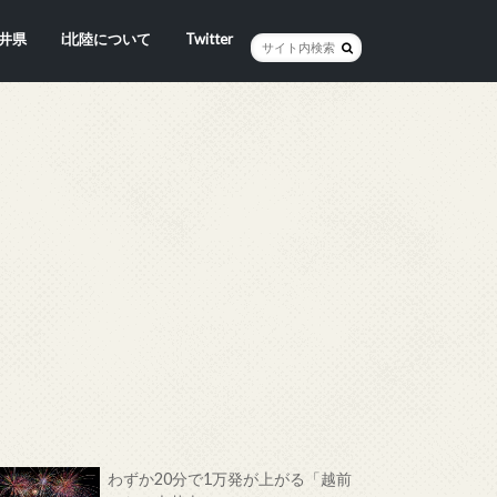
井県
i北陸について
Twitter
井市
賀市
浜市
野市
井市
越前町
山市
前町
狭町
浜町
わら市
平寺町
田町
江市
おい町
浜町
わずか20分で1万発が上がる「越前