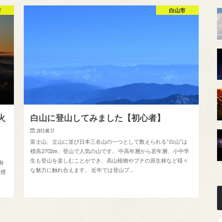
市
白山市
火
白山に登山してみました【初心者】
2013.08.17
富士山、立山に並び日本三名山の一つとして数えられる“白山”は
標高2702m、登山で人気の山です。 中高年層から若年層、小中学
。
生も登山を楽しむことができ、高山植物やブナの原生林など様々
御
な魅力に触れ合えます。 近年では登山ブ…
噴煙