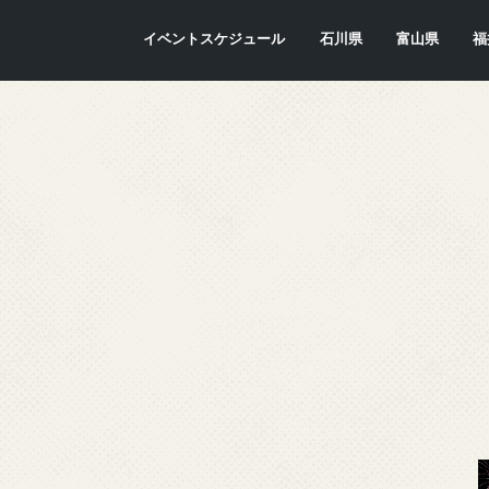
イベントスケジュール
石川県
富山県
福
金沢市
七尾市
内灘町
川北町
かほく市
能美市
穴水町
小松市
輪島市
珠洲市
白山市
能登町
津幡町
志賀町
宝達志水町
中能登町
野々市市
加賀市
羽咋市
富山市
氷見市
入善町
南砺市
立山町
上市町
射水市
朝日町
砺波市
小矢部市
魚津市
舟橋村
黒部市
高岡市
滑川市
福
敦
小
大
坂
南
勝
越
若
美
あ
永
池
鯖
お
高