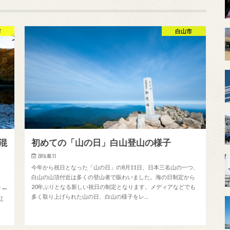
市
白山市
混
初めての「山の日」白山登山の様子
2016.08.11
今年から祝日となった「山の日」の8月11日、日本三名山の一つ、
白山の山頂付近は多くの登山者で賑わいました。海の日制定から
20年ぶりとなる新しい祝日の制定となります。メディアなどでも
メー
多く取り上げられた山の日、白山の様子をレ…
紅