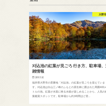
大野
刈込池の紅葉が見ごろ 行き方、駐車場、
雑情報
2019.11.02
福井県大野市の景勝地「刈込池」の紅葉が見ごろを迎えていま
す。刈込池は白山三ノ峰のふもとの原生林に囲まれた周囲400
トルの池。紅葉が水面に映る水鏡が楽しめることから、人気の
葉鑑賞スポットです。駐車場から約1時間ほど登…