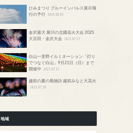
ひみまつり ブルーインパルス展示飛
行の予行
2025.08.01
金沢最大 犀川の北國花火大会 2025
大豆田・金沢大会
2025.07.27
白山一里野イルミネーション「灯り
でつなぐ白山」9月21日（日）まで
開催中
2025.07.21
越前の夏の風物詩 越前みなと大花火
2025.07.20
地域