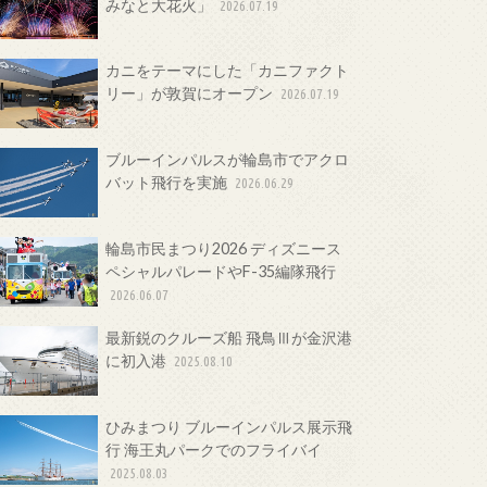
みなと大花火」
2026.07.19
カニをテーマにした「カニファクト
リー」が敦賀にオープン
2026.07.19
ブルーインパルスが輪島市でアクロ
バット飛行を実施
2026.06.29
輪島市民まつり2026 ディズニース
ペシャルパレードやF-35編隊飛行
2026.06.07
最新鋭のクルーズ船 飛鳥Ⅲが金沢港
に初入港
2025.08.10
ひみまつり ブルーインパルス展示飛
行 海王丸パークでのフライバイ
2025.08.03