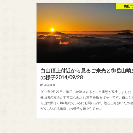
白山
白山頂上付近から見るご来光と御岳山噴
の様子2014/09/28
2014.09.28
2014年9月27日に御岳山が噴火するという事態が発生しました
登山者の安否が非常に心配され無事を祈るばかりです。白山と
嶽山の間は70km離れているにも関わらず、遮る山も無いため
が立ち込める御嶽山の様子を頂上付近か…