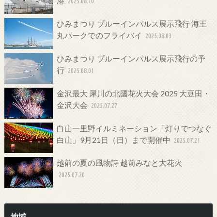
港
2025.08.10
ひみまつり ブルーインパルス展示飛行 海王
丸パークでのフライバイ
2025.08.03
ひみまつり ブルーインパルス展示飛行の予
行
2025.08.01
金沢最大 犀川の北國花火大会 2025 大豆田・
金沢大会
2025.07.27
白山一里野イルミネーション「灯りでつなぐ
白山」9月21日（日）まで開催中
2025.07.21
越前の夏の風物詩 越前みなと大花火
2025.07.20
地域