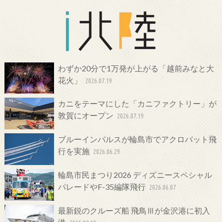
わずか20分で1万発が上がる「越前みなと大
花火」
2026.07.19
カニをテーマにした「カニファクトリー」が
敦賀にオープン
2026.07.19
ブルーインパルスが輪島市でアクロバット飛
行を実施
2026.06.29
輪島市民まつり2026 ディズニースペシャル
パレードやF-35編隊飛行
2026.06.07
最新鋭のクルーズ船 飛鳥Ⅲが金沢港に初入