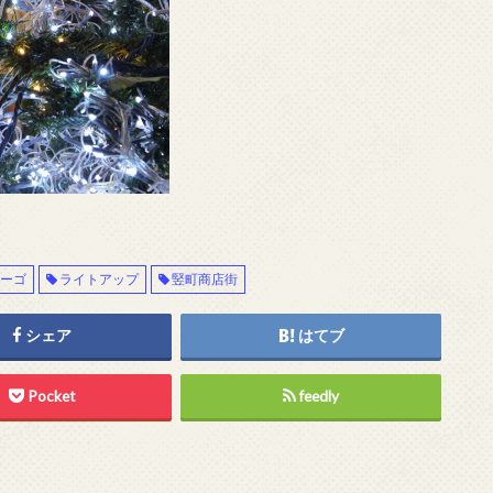
レーゴ
ライトアップ
竪町商店街
シェア
はてブ
Pocket
feedly