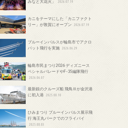
みなと大花火」
2026.07.19
カニをテーマにした「カニファクト
リー」が敦賀にオープン
2026.07.19
ブルーインパルスが輪島市でアクロ
バット飛行を実施
2026.06.29
輪島市民まつり2026 ディズニース
ペシャルパレードやF-35編隊飛行
2026.06.07
最新鋭のクルーズ船 飛鳥Ⅲが金沢港
に初入港
2025.08.10
ひみまつり ブルーインパルス展示飛
行 海王丸パークでのフライバイ
2025.08.03