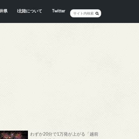
井県
i北陸について
Twitter
井市
賀市
浜市
野市
井市
越前町
山市
前町
狭町
浜町
わら市
平寺町
田町
江市
おい町
浜町
わずか20分で1万発が上がる「越前