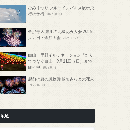
ひみまつり ブルーインパルス展示飛
行の予行
2025.08.01
金沢最大 犀川の北國花火大会 2025
大豆田・金沢大会
2025.07.27
白山一里野イルミネーション「灯り
でつなぐ白山」9月21日（日）まで
開催中
2025.07.21
越前の夏の風物詩 越前みなと大花火
2025.07.20
地域