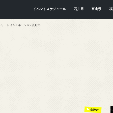
イベントスケジュール
石川県
富山県
福
金沢市
七尾市
内灘町
川北町
かほく市
能美市
穴水町
小松市
輪島市
珠洲市
白山市
能登町
津幡町
志賀町
宝達志水町
中能登町
野々市市
加賀市
羽咋市
富山市
氷見市
入善町
南砺市
立山町
上市町
射水市
朝日町
砺波市
小矢部市
魚津市
舟橋村
黒部市
高岡市
滑川市
福
敦
小
大
坂
南
勝
越
若
美
あ
永
池
鯖
お
高
トリート イルミネーション点灯中
金沢市