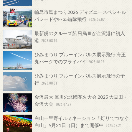
輪島市民まつり2026 ディズニースペシャル
パレードやF-35編隊飛行
2026.06.07
最新鋭のクルーズ船 飛鳥Ⅲが金沢港に初入
港
2025.08.10
ひみまつり ブルーインパルス展示飛行 海王
丸パークでのフライバイ
2025.08.03
ひみまつり ブルーインパルス展示飛行の予
行
2025.08.01
金沢最大 犀川の北國花火大会 2025 大豆田・
金沢大会
2025.07.27
白山一里野イルミネーション「灯りでつなぐ
白山」9月21日（日）まで開催中
2025.07.21