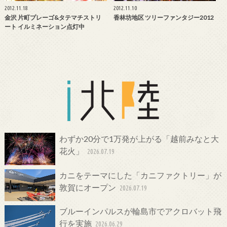
2012.11.18
2012.11.10
金沢 片町プレーゴ&タテマチストリ
香林坊地区 ツリーファンタジー2012
ート イルミネーション点灯中
わずか20分で1万発が上がる「越前みなと大
花火」
2026.07.19
カニをテーマにした「カニファクトリー」が
敦賀にオープン
2026.07.19
ブルーインパルスが輪島市でアクロバット飛
行を実施
2026.06.29