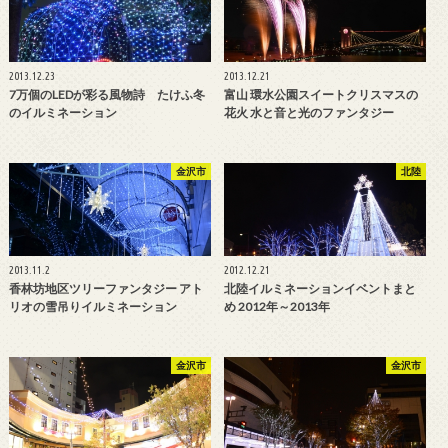
2013.12.23
2013.12.21
7万個のLEDが彩る風物詩 たけふ冬
富山 環水公園スイートクリスマスの
のイルミネーション
花火 水と音と光のファンタジー
金沢市
北陸
2013.11.2
2012.12.21
香林坊地区ツリーファンタジー アト
北陸イルミネーションイベントまと
リオの雪吊りイルミネーション
め 2012年～2013年
金沢市
金沢市