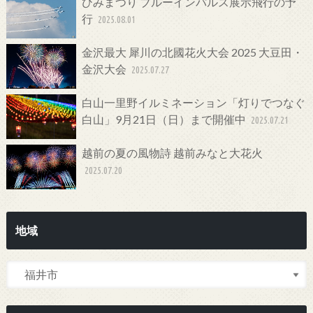
ひみまつり ブルーインパルス展示飛行の予
行
2025.08.01
金沢最大 犀川の北國花火大会 2025 大豆田・
金沢大会
2025.07.27
白山一里野イルミネーション「灯りでつなぐ
白山」9月21日（日）まで開催中
2025.07.21
越前の夏の風物詩 越前みなと大花火
2025.07.20
地域