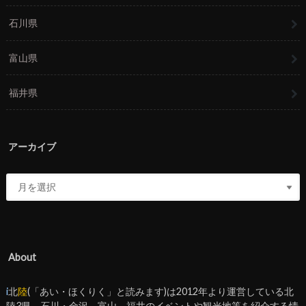
石川県
富山県
福井県
アーカイブ
About
i
北
陸
(「あい・ほくりく」と読みます)は2012年より運営している北
陸3県 – 石川・金沢、富山、福井のイベントや観光地等を紹介する情