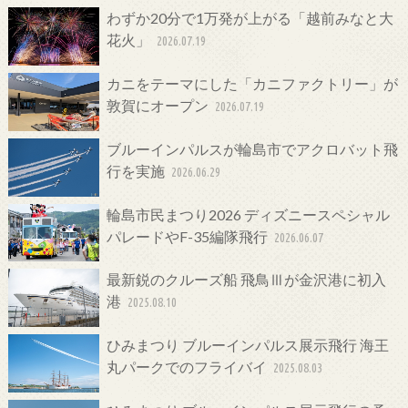
わずか20分で1万発が上がる「越前みなと大
花火」
2026.07.19
カニをテーマにした「カニファクトリー」が
敦賀にオープン
2026.07.19
ブルーインパルスが輪島市でアクロバット飛
行を実施
2026.06.29
輪島市民まつり2026 ディズニースペシャル
パレードやF-35編隊飛行
2026.06.07
最新鋭のクルーズ船 飛鳥Ⅲが金沢港に初入
港
2025.08.10
ひみまつり ブルーインパルス展示飛行 海王
丸パークでのフライバイ
2025.08.03