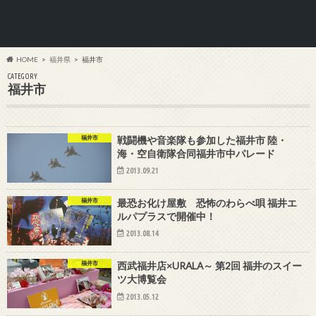
HOME
福井県
福井市
CATEGORY
福井市
福井市
戦闘機や音楽隊も参加した福井市 陸・
海・空自衛隊合同福井市中パレード
2013.09.21
福井市
最恐お化け屋敷 恐怖のわらべ唄 福井エ
ルパプラスで開催中！
2013.08.14
福井市
西武福井店×URALA～ 第2回 福井のスイー
ツ大博覧会
2013.05.12